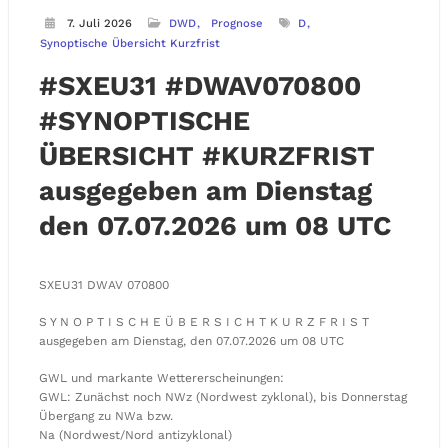
7. Juli 2026
DWD
Prognose
D
Synoptische Übersicht Kurzfrist
#SXEU31 #DWAV070800
#SYNOPTISCHE
ÜBERSICHT #KURZFRIST
ausgegeben am Dienstag
den 07.07.2026 um 08 UTC
SXEU31 DWAV 070800
S Y N O P T I S C H E Ü B E R S I C H T K U R Z F R I S T
ausgegeben am Dienstag, den 07.07.2026 um 08 UTC
GWL und markante Wettererscheinungen:
GWL: Zunächst noch NWz (Nordwest zyklonal), bis Donnerstag
Übergang zu NWa bzw.
Na (Nordwest/Nord antizyklonal)