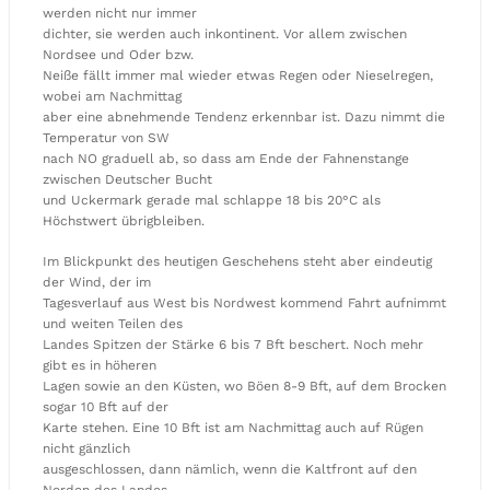
werden nicht nur immer
dichter, sie werden auch inkontinent. Vor allem zwischen
Nordsee und Oder bzw.
Neiße fällt immer mal wieder etwas Regen oder Nieselregen,
wobei am Nachmittag
aber eine abnehmende Tendenz erkennbar ist. Dazu nimmt die
Temperatur von SW
nach NO graduell ab, so dass am Ende der Fahnenstange
zwischen Deutscher Bucht
und Uckermark gerade mal schlappe 18 bis 20°C als
Höchstwert übrigbleiben.
Im Blickpunkt des heutigen Geschehens steht aber eindeutig
der Wind, der im
Tagesverlauf aus West bis Nordwest kommend Fahrt aufnimmt
und weiten Teilen des
Landes Spitzen der Stärke 6 bis 7 Bft beschert. Noch mehr
gibt es in höheren
Lagen sowie an den Küsten, wo Böen 8-9 Bft, auf dem Brocken
sogar 10 Bft auf der
Karte stehen. Eine 10 Bft ist am Nachmittag auch auf Rügen
nicht gänzlich
ausgeschlossen, dann nämlich, wenn die Kaltfront auf den
Norden des Landes