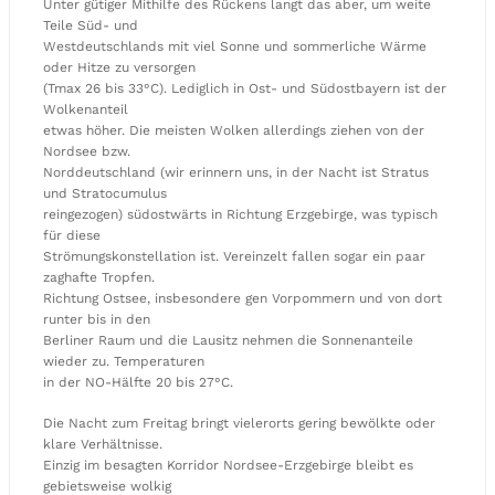
Unter gütiger Mithilfe des Rückens langt das aber, um weite
Teile Süd- und
Westdeutschlands mit viel Sonne und sommerliche Wärme
oder Hitze zu versorgen
(Tmax 26 bis 33°C). Lediglich in Ost- und Südostbayern ist der
Wolkenanteil
etwas höher. Die meisten Wolken allerdings ziehen von der
Nordsee bzw.
Norddeutschland (wir erinnern uns, in der Nacht ist Stratus
und Stratocumulus
reingezogen) südostwärts in Richtung Erzgebirge, was typisch
für diese
Strömungskonstellation ist. Vereinzelt fallen sogar ein paar
zaghafte Tropfen.
Richtung Ostsee, insbesondere gen Vorpommern und von dort
runter bis in den
Berliner Raum und die Lausitz nehmen die Sonnenanteile
wieder zu. Temperaturen
in der NO-Hälfte 20 bis 27°C.
Die Nacht zum Freitag bringt vielerorts gering bewölkte oder
klare Verhältnisse.
Einzig im besagten Korridor Nordsee-Erzgebirge bleibt es
gebietsweise wolkig