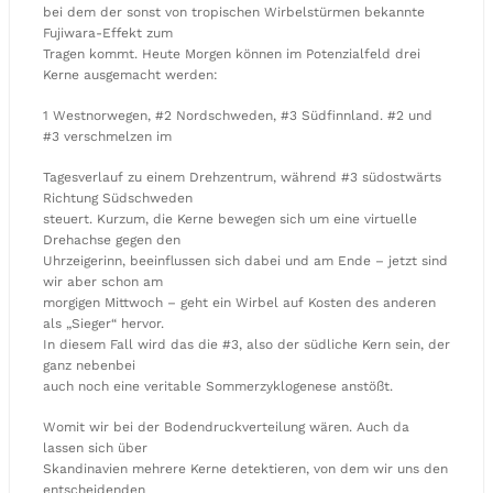
bei dem der sonst von tropischen Wirbelstürmen bekannte
Fujiwara-Effekt zum
Tragen kommt. Heute Morgen können im Potenzialfeld drei
Kerne ausgemacht werden:
1 Westnorwegen, #2 Nordschweden, #3 Südfinnland. #2 und
#3 verschmelzen im
Tagesverlauf zu einem Drehzentrum, während #3 südostwärts
Richtung Südschweden
steuert. Kurzum, die Kerne bewegen sich um eine virtuelle
Drehachse gegen den
Uhrzeigerinn, beeinflussen sich dabei und am Ende – jetzt sind
wir aber schon am
morgigen Mittwoch – geht ein Wirbel auf Kosten des anderen
als „Sieger“ hervor.
In diesem Fall wird das die #3, also der südliche Kern sein, der
ganz nebenbei
auch noch eine veritable Sommerzyklogenese anstößt.
Womit wir bei der Bodendruckverteilung wären. Auch da
lassen sich über
Skandinavien mehrere Kerne detektieren, von dem wir uns den
entscheidenden