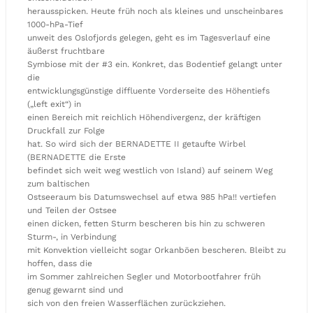
herausspicken. Heute früh noch als kleines und unscheinbares
1000-hPa-Tief
unweit des Oslofjords gelegen, geht es im Tagesverlauf eine
äußerst fruchtbare
Symbiose mit der #3 ein. Konkret, das Bodentief gelangt unter
die
entwicklungsgünstige diffluente Vorderseite des Höhentiefs
(„left exit“) in
einen Bereich mit reichlich Höhendivergenz, der kräftigen
Druckfall zur Folge
hat. So wird sich der BERNADETTE II getaufte Wirbel
(BERNADETTE die Erste
befindet sich weit weg westlich von Island) auf seinem Weg
zum baltischen
Ostseeraum bis Datumswechsel auf etwa 985 hPa!! vertiefen
und Teilen der Ostsee
einen dicken, fetten Sturm bescheren bis hin zu schweren
Sturm-, in Verbindung
mit Konvektion vielleicht sogar Orkanböen bescheren. Bleibt zu
hoffen, dass die
im Sommer zahlreichen Segler und Motorbootfahrer früh
genug gewarnt sind und
sich von den freien Wasserflächen zurückziehen.