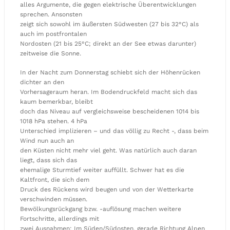
alles Argumente, die gegen elektrische Überentwicklungen
sprechen. Ansonsten
zeigt sich sowohl im äußersten Südwesten (27 bis 32°C) als
auch im postfrontalen
Nordosten (21 bis 25°C; direkt an der See etwas darunter)
zeitweise die Sonne.
In der Nacht zum Donnerstag schiebt sich der Höhenrücken
dichter an den
Vorhersageraum heran. Im Bodendruckfeld macht sich das
kaum bemerkbar, bleibt
doch das Niveau auf vergleichsweise bescheidenen 1014 bis
1018 hPa stehen. 4 hPa
Unterschied implizieren – und das völlig zu Recht -, dass beim
Wind nun auch an
den Küsten nicht mehr viel geht. Was natürlich auch daran
liegt, dass sich das
ehemalige Sturmtief weiter auffüllt. Schwer hat es die
Kaltfront, die sich dem
Druck des Rückens wird beugen und von der Wetterkarte
verschwinden müssen.
Bewölkungsrückgang bzw. -auflösung machen weitere
Fortschritte, allerdings mit
zwei Ausnahmen: Im Süden/Südosten, gerade Richtung Alpen