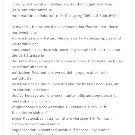
in der postfrontal einfließenden, deutlich abgetrockneten
(PPW um oder unter 15
mm) maritimen Polarluft (mP; Rückgang T850 auf 8 bis 5°C).
Mittwoch… bleibt uns die zunehmend indifferent konturierte
nordwestliche
Höhenströmung erhalten. Nennenswerte Hebungsimpulse sind
weiterhin nicht
auszumachen, so dass wir unseren geschulten Blick rasch auf
die Verhältnisse in
der untersten Troposphäre lenken können. Dort nistet sich das
Sturmtief über dem
baltischen Festland ein, wo es sich langsam aber sicher
auffüllt. Der
Restgradient an der Südwestflanke reicht aber noch aus, um
im Norden und Osten
des Vorhersageraums einen mitunter böig auflebenden, mit
heute aber nicht mehr
vergleichbaren Nordwestwind zu initiieren. Böen 7 Bft
fokussieren sich auf
einige Küstenabschnitte (vor allem Nordsee SH, Fehmarn,
Ostsee Vorpommern) nebst
angrenzenden Binnenland sowie auf höhere Lagen oder