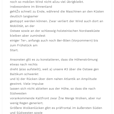
noch so mobilen Wind nicht allzu viel übrigbleibt.
Insbesondere im Binnenland
gehtŽs schnell zu Ende, während die Maschinen an den Küsten
deutlich langsamer
gestoppt werden können. Zwar verliert der Wind auch dort an
Mobilität, an der
Ostsee sowie an der schleswig-holsteinischen Nordseeküste
bleiben aber zumindest
einiger 7er-, anfangs auch noch 8er-Böen (Vorpommern) bis
zum Frühstück am
Start.
Ansonsten gilt es zu konstatieren, dass die Höhenströmung
etwas nach rechts
dreht (also aufsteilt), weil a) unsere #3 über die Ostsee gen
Baltikum schwenkt
und b) der Rücken über dem nahen Atlantik an Amplitude
gewinnt. Viele Impulse
lassen sich nicht ableiten aus der Höhe, so dass die nach
Südwesten
vorankommende Kaltfront zwar Žne Menge Wolken, aber nur
wenig Regen generiert.
Größere Wolkenlücken gibt es präfrontal im äußersten Süden
und Südwesten sowie