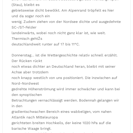
(Stau), bleibt es
gebietsweise dicht bewölkt. Am Alpenrand tröpfelt es hier
und da sogar noch ein
wenig. Zudem ziehen von der Nordsee dichte und ausgedehnte
SC-/ST-Felder
landeinwärts, wobei noch nicht ganz klar ist, wie weit.
Thermisch gehtŽs
deutschlandweit runter auf 17 bis 11°C.
Donnerstag… ist die Wettergeschichte relativ schnell erzählt.
Der Rücken rückt
noch etwas dichter an Deutschland heran, bleibt mit seiner
Achse aber trotzdem
noch knapp westlich von uns positioniert. Die inzwischen auf
Nord-Nordwest
gedrehte Höhenströmung wird immer schwächer und kann bei
den synoptischen
Betrachtungen vernachlässigt werden. Bodennah gelangen wir
in den
gradientschwachen Bereich eines wabbeligen, vom nahen
Atlantik nach Mitteleuropa
gerichteten breiten Hochkeils, der keine 1020 hPa auf die
barische Waage bringt.