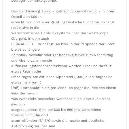
Leelagen der Mittelgebirge.
Darüber hinaus gilt es die Kaltfront zu erwähnen, die in ihrem
Ostteil den Süden
erreicht, von dort aber Richtung Deutsche Bucht zurückhängt
respektive in die
Warmfront eines Tiefdrucksystems über Nordwesteuropa
übergeht, in dem auch
BERNADETTE I drinhängt. An bzw. in der Peripherie der Front
bleibt es längere
Zeit stark bewölkt oder gar bedeckt, bevor zum Nachmittag
und Abend zunehmende
Auflockerungstendenzen sichtbar werden. Hier und da fällt
etwas Regen oder
Nieselregen, am östlichen Alpenrand (Stau) auch länger und
etwas mehr (um 5
l/m²). Dort spukt in einigen Modellen sogar die Idee von einem
Gewitter herum,
was zwar nicht besonders wahrscheinlich, aber auch nicht
gänzlich
ausgeschlossen. Eine bei 600 bis 550 hPa vorhandene
Sperrschicht, die dort
anzutreffenden -7/-8°C sowie die rasche und deutliche
Abtrocknung darüber sind