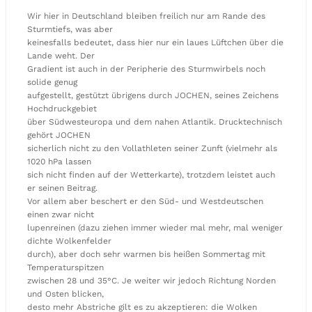
Wir hier in Deutschland bleiben freilich nur am Rande des
Sturmtiefs, was aber
keinesfalls bedeutet, dass hier nur ein laues Lüftchen über die
Lande weht. Der
Gradient ist auch in der Peripherie des Sturmwirbels noch
solide genug
aufgestellt, gestützt übrigens durch JOCHEN, seines Zeichens
Hochdruckgebiet
über Südwesteuropa und dem nahen Atlantik. Drucktechnisch
gehört JOCHEN
sicherlich nicht zu den Vollathleten seiner Zunft (vielmehr als
1020 hPa lassen
sich nicht finden auf der Wetterkarte), trotzdem leistet auch
er seinen Beitrag.
Vor allem aber beschert er den Süd- und Westdeutschen
einen zwar nicht
lupenreinen (dazu ziehen immer wieder mal mehr, mal weniger
dichte Wolkenfelder
durch), aber doch sehr warmen bis heißen Sommertag mit
Temperaturspitzen
zwischen 28 und 35°C. Je weiter wir jedoch Richtung Norden
und Osten blicken,
desto mehr Abstriche gilt es zu akzeptieren: die Wolken