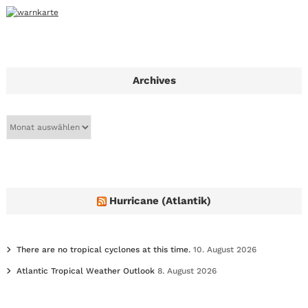
Archives
A
r
c
h
i
v
e
Hurricane (Atlantik)
s
There are no tropical cyclones at this time.
10. August 2026
Atlantic Tropical Weather Outlook
8. August 2026