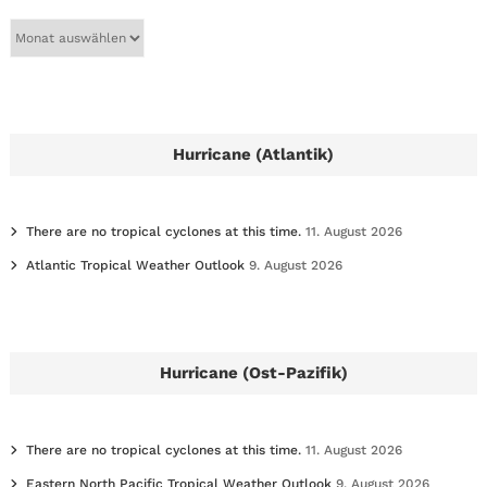
A
r
c
h
i
v
e
Hurricane (Atlantik)
s
There are no tropical cyclones at this time.
11. August 2026
Atlantic Tropical Weather Outlook
9. August 2026
Hurricane (Ost-Pazifik)
There are no tropical cyclones at this time.
11. August 2026
Eastern North Pacific Tropical Weather Outlook
9. August 2026