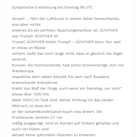
Synoptische Entwicklung bis Sonntag 06 UTC
Aktuell … fällt der Luftdruck in weiten Teilen Deutschlands,
was aber nichts
anderes als ein perfides Täuschungsmanöver ist. GÜNTHER
war Trumpf, GÜNTHER ist
Trumpf, GÜNTHER bleibt Trumpf – GÜNTHER eben. Nur weil
er etwas an Masse
verliert, heißt das noch lange nicht, dass er gänzlich die Segel
streicht.
Kurzum, die hochreichende, fast schon brückenartige, sich von
Westeuropa
respektive dem nahen Atlantik bis weit nach Russland
erstreckende Antizyklone
bleibt das Maß der Dinge, auch wenn am Samstag „nur noch“
etwas über 1030 hPa
(statt 1035+) im Tank sind. Seiner Wirkung tut das keinen
Abbruch, so dass sich
an der Gesamtkonstellation kaum was ändert. Die
Frontalzone, ohnehin z.T. nur
mäßig ausgeprägt, wird im Norden auf Distanz gehalten und
auch von Süden sind
aktuell keine zyklonalen Attacken zu erwarten.