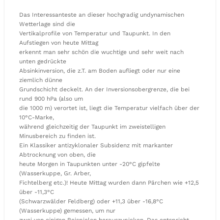
Das Interessanteste an dieser hochgradig undynamischen
Wetterlage sind die
Vertikalprofile von Temperatur und Taupunkt. In den
Aufstiegen von heute Mittag
erkennt man sehr schön die wuchtige und sehr weit nach
unten gedrückte
Absinkinversion, die z.T. am Boden aufliegt oder nur eine
ziemlich dünne
Grundschicht deckelt. An der Inversionsobergrenze, die bei
rund 900 hPa (also um
die 1000 m) verortet ist, liegt die Temperatur vielfach über der
10°C-Marke,
während gleichzeitig der Taupunkt im zweistelligen
Minusbereich zu finden ist.
Ein Klassiker antizyklonaler Subsidenz mit markanter
Abtrocknung von oben, die
heute Morgen in Taupunkten unter -20°C gipfelte
(Wasserkuppe, Gr. Arber,
Fichtelberg etc.)! Heute Mittag wurden dann Pärchen wie +12,5
über -11,3°C
(Schwarzwälder Feldberg) oder +11,3 über -16,8°C
(Wasserkuppe) gemessen, um nur
zwei von einigen Beispielen herauszupicken. Das entspricht