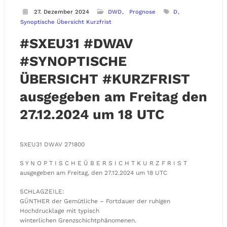
27. Dezember 2024
DWD
Prognose
D
Synoptische Übersicht Kurzfrist
#SXEU31 #DWAV
#SYNOPTISCHE
ÜBERSICHT #KURZFRIST
ausgegeben am Freitag den
27.12.2024 um 18 UTC
SXEU31 DWAV 271800
S Y N O P T I S C H E Ü B E R S I C H T K U R Z F R I S T
ausgegeben am Freitag, den 27.12.2024 um 18 UTC
SCHLAGZEILE:
GÜNTHER der Gemütliche – Fortdauer der ruhigen
Hochdrucklage mit typisch
winterlichen Grenzschichtphänomenen.