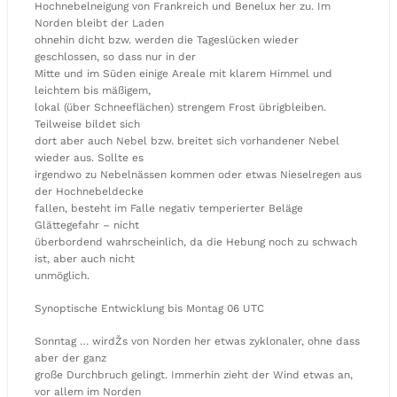
Hochnebelneigung von Frankreich und Benelux her zu. Im
Norden bleibt der Laden
ohnehin dicht bzw. werden die Tageslücken wieder
geschlossen, so dass nur in der
Mitte und im Süden einige Areale mit klarem Himmel und
leichtem bis mäßigem,
lokal (über Schneeflächen) strengem Frost übrigbleiben.
Teilweise bildet sich
dort aber auch Nebel bzw. breitet sich vorhandener Nebel
wieder aus. Sollte es
irgendwo zu Nebelnässen kommen oder etwas Nieselregen aus
der Hochnebeldecke
fallen, besteht im Falle negativ temperierter Beläge
Glättegefahr – nicht
überbordend wahrscheinlich, da die Hebung noch zu schwach
ist, aber auch nicht
unmöglich.
Synoptische Entwicklung bis Montag 06 UTC
Sonntag … wirdŽs von Norden her etwas zyklonaler, ohne dass
aber der ganz
große Durchbruch gelingt. Immerhin zieht der Wind etwas an,
vor allem im Norden