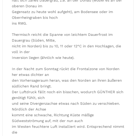
hält sich zähes Dauergrau, z.B. an der Donau (wobei es an der
oberen Donau im
Gegensatz zu heute wohl aufgeht), am Bodensee oder im
Oberrheingraben bis hoch
ins RMG.
Thermisch reicht die Spanne von leichtem Dauerfrost im
Dauergrau (Süden, Mitte,
nicht im Norden) bis zu 10, 11 oder 12°C in den Hochlagen, die
voll in der
Inversion liegen (ähnlich wie heute).
In der Nacht zum Sonntag rückt die Frontalzone von Norden
her etwas dichter an
den Vorhersageraum heran, was den Norden an ihren äußeren
südlichen Rand bringt.
Der Luftdruck fällt noch ein bisschen, wodurch GÜNTHER sich
genötigt fühlt, sich
und seine Divergenzachse etwas nach Süden zu verschieben.
Nördlich der Achse
kommt eine schwache, Richtung Küste mäßige
Südwestströmung auf, mit der nun auch
im Westen feuchtere Luft installiert wird. Entsprechend nimmt
die