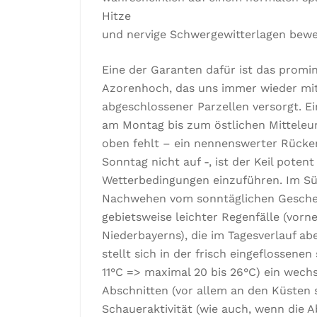
Hitze
und nervige Schwergewitterlagen bewe
Eine der Garanten dafür ist das promin
Azorenhoch, das uns immer wieder mit
abgeschlossener Parzellen versorgt. Ein
am Montag bis zum östlichen Mitteleu
oben fehlt – ein nennenswerter Rücke
Sonntag nicht auf -, ist der Keil poten
Wetterbedingungen einzuführen. Im Sü
Nachwehen vom sonntäglichen Gesche
gebietsweise leichter Regenfälle (vorn
Niederbayerns), die im Tagesverlauf ab
stellt sich in der frisch eingeflossene
11°C => maximal 20 bis 26°C) ein wech
Abschnitten (vor allem an den Küste
Schaueraktivität (wie auch, wenn die A