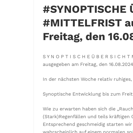
#SYNOPTISCHE 
#MITTELFRIST a
Freitag, den 16.
S Y N O P T I S C H E Ü B E R S I C H T 
ausgegeben am Freitag, den 16.08.202
In der nächsten Woche relativ ruhiges
Synoptische Entwicklung bis zum Freit
Wie zu erwarten haben sich die „Rau
(Stark)Regenfällen und teils kräftige
Entsprechend geschmeidig starten wir in
wahrscheinlich auf einem normalen s