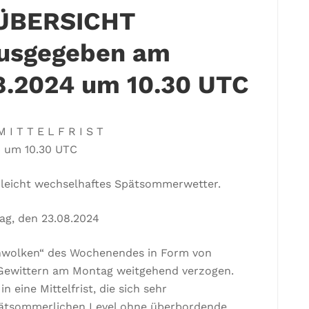
ÜBERSICHT
usgegeben am
08.2024 um 10.30 UTC
M I T T E L F R I S T
4 um 10.30 UTC
, leicht wechselhaftes Spätsommerwetter.
ag, den 23.08.2024
chwolken“ des Wochenendes in Form von
n Gewittern am Montag weitgehend verzogen.
 eine Mittelfrist, die sich sehr
pätsommerlichen Level ohne überbordende