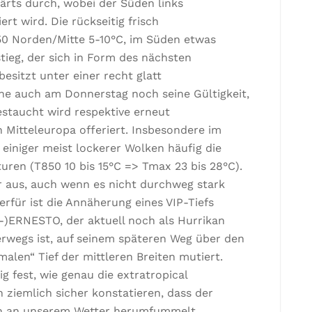
ärts durch, wobei der Süden links
rt wird. Die rückseitig frisch
50 Norden/Mitte 5-10°C, im Süden etwas
tieg, der sich in Form des nächsten
esitzt unter einer recht glatt
he auch am Donnerstag noch seine Gültigkeit,
staucht wird respektive erneut
Mitteleuropa offeriert. Insbesondere im
 einiger meist lockerer Wolken häufig die
ren (T850 10 bis 15°C => Tmax 23 bis 28°C).
r aus, auch wenn es nicht durchweg stark
erfür ist die Annäherung eines VIP-Tiefs
x-)ERNESTO, der aktuell noch als Hurrikan
wegs ist, auf seinem späteren Weg über den
alen“ Tief der mittleren Breiten mutiert.
 fest, wie genau die extratropical
ch ziemlich sicher konstatieren, dass der
h an unserem Wetter herumfummelt.