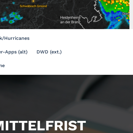
k/Hurricanes
r-Apps (alt)
DWD (ext.)
me
ITTELFRIST