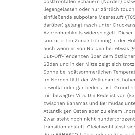
postfrontalen Schauern (Norden) ostw
liegengelassen oder nur zärtlich touchie
einfließende subpolare Meeresluft (T8
darüber) gelangt rasch unter Druckans
Azorenhochkeils widerspiegelt. Dieser b
konturierten Zonalströmung in der Hö
auch wenn er von Norden her etwas ge
Cut-Off-Tendenzen über dem östlichen 
Süden und in der Mitte zeigt sich trotz
Sonne bei spätsommerlichen Temperatu
Im Norden fällt der Wolkenanteil höhe
bewölkt oder gar bedeckt ist. Grund hi
mit bewegter Vita. Die Rede ist von (E
zwischen Bahamas und Bermudas unter
Atlantik gen Osten aber zu einem „norm
Zwar steht noch nicht hundertprozentig
transition abläuft. Gleichwohl lässt si
gute ERNESTO früher oder später auc