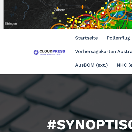
Zum
Inhalt
springen
Startseite
Pollenflug
Vorhersagekarten Austra
AusBOM (ext.)
NHC (e
#SYNOPTIS