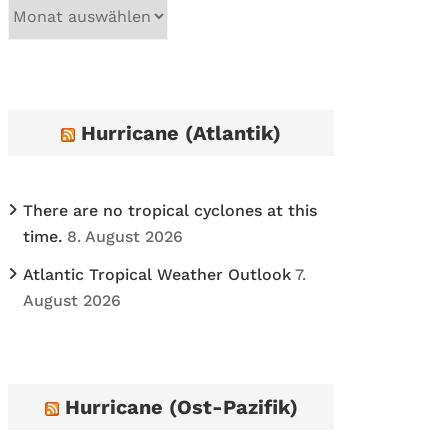
A
r
c
h
i
Hurricane (Atlantik)
v
e
s
There are no tropical cyclones at this
time.
8. August 2026
Atlantic Tropical Weather Outlook
7.
August 2026
Hurricane (Ost-Pazifik)