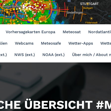
Vorhersagekarten Europa
Meteosat
Nordatlanti
lien
Webcams
Meteosafe
Wetter-Apps
Wette
xt.)
NWS (ext.)
NOAA (ext.)
Über mich / About 
CHE ÜBERSICHT #M