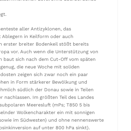
gt.
enteste aller Antizyklonen, das
 Ablegern in Keilform oder auch
 erster breiter Bodenkeil stößt bereits
ropa vor. Auch wenn die Unterstützung von
n baut sich nach dem Cut-Off vom späten
t genug, die neue Woche mit soliden
dosten zeigen sich zwar noch ein paar
hen in Form stärkerer Bewölkung und
ehmlich südlich der Donau sowie in Teilen
er nachlassen. Im größten Teil des Landes
n subpolaren Meeresluft (mPs; T850 5 bis
selnder Wolkencharakter ein mit sonnigen
n sowie im Südwesten) und ohne nennenswerte
bsinkinversion auf unter 800 hPa sinkt).