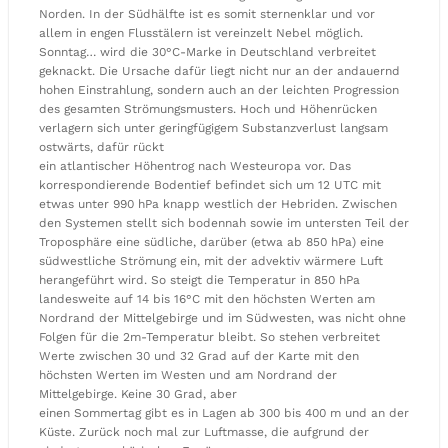
Norden. In der Südhälfte ist es somit sternenklar und vor
allem in engen Flusstälern ist vereinzelt Nebel möglich.
Sonntag… wird die 30°C-Marke in Deutschland verbreitet
geknackt. Die Ursache dafür liegt nicht nur an der andauernd
hohen Einstrahlung, sondern auch an der leichten Progression
des gesamten Strömungsmusters. Hoch und Höhenrücken
verlagern sich unter geringfügigem Substanzverlust langsam
ostwärts, dafür rückt
ein atlantischer Höhentrog nach Westeuropa vor. Das
korrespondierende Bodentief befindet sich um 12 UTC mit
etwas unter 990 hPa knapp westlich der Hebriden. Zwischen
den Systemen stellt sich bodennah sowie im untersten Teil der
Troposphäre eine südliche, darüber (etwa ab 850 hPa) eine
südwestliche Strömung ein, mit der advektiv wärmere Luft
herangeführt wird. So steigt die Temperatur in 850 hPa
landesweite auf 14 bis 16°C mit den höchsten Werten am
Nordrand der Mittelgebirge und im Südwesten, was nicht ohne
Folgen für die 2m-Temperatur bleibt. So stehen verbreitet
Werte zwischen 30 und 32 Grad auf der Karte mit den
höchsten Werten im Westen und am Nordrand der
Mittelgebirge. Keine 30 Grad, aber
einen Sommertag gibt es in Lagen ab 300 bis 400 m und an der
Küste. Zurück noch mal zur Luftmasse, die aufgrund der