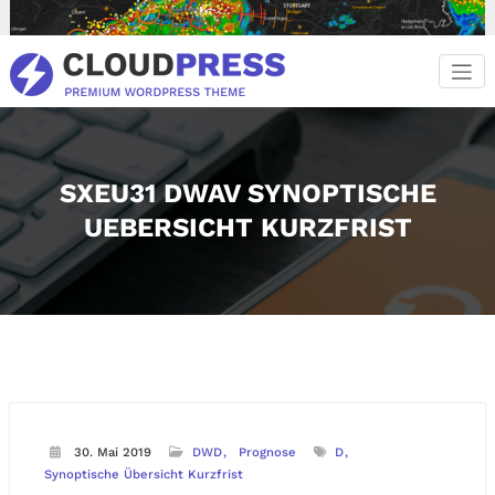
Zum
Inhalt
springen
SXEU31 DWAV SYNOPTISCHE
UEBERSICHT KURZFRIST
30. Mai 2019
DWD
Prognose
D
Synoptische Übersicht Kurzfrist