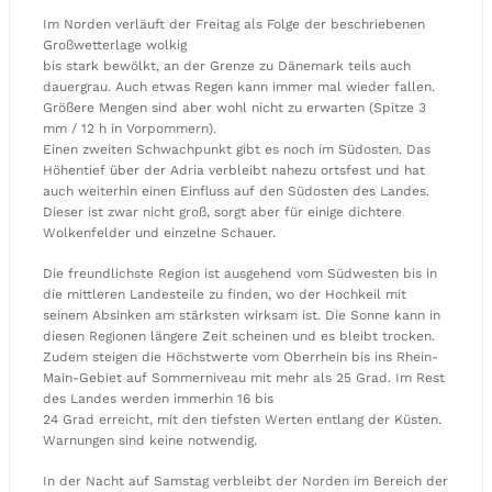
Im Norden verläuft der Freitag als Folge der beschriebenen
Großwetterlage wolkig
bis stark bewölkt, an der Grenze zu Dänemark teils auch
dauergrau. Auch etwas Regen kann immer mal wieder fallen.
Größere Mengen sind aber wohl nicht zu erwarten (Spitze 3
mm / 12 h in Vorpommern).
Einen zweiten Schwachpunkt gibt es noch im Südosten. Das
Höhentief über der Adria verbleibt nahezu ortsfest und hat
auch weiterhin einen Einfluss auf den Südosten des Landes.
Dieser ist zwar nicht groß, sorgt aber für einige dichtere
Wolkenfelder und einzelne Schauer.
Die freundlichste Region ist ausgehend vom Südwesten bis in
die mittleren Landesteile zu finden, wo der Hochkeil mit
seinem Absinken am stärksten wirksam ist. Die Sonne kann in
diesen Regionen längere Zeit scheinen und es bleibt trocken.
Zudem steigen die Höchstwerte vom Oberrhein bis ins Rhein-
Main-Gebiet auf Sommerniveau mit mehr als 25 Grad. Im Rest
des Landes werden immerhin 16 bis
24 Grad erreicht, mit den tiefsten Werten entlang der Küsten.
Warnungen sind keine notwendig.
In der Nacht auf Samstag verbleibt der Norden im Bereich der