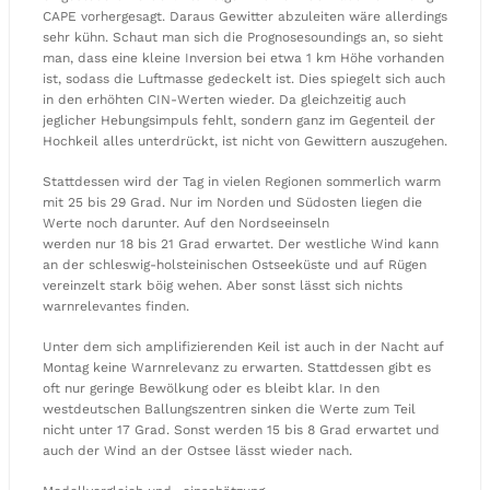
CAPE vorhergesagt. Daraus Gewitter abzuleiten wäre allerdings
sehr kühn. Schaut man sich die Prognosesoundings an, so sieht
man, dass eine kleine Inversion bei etwa 1 km Höhe vorhanden
ist, sodass die Luftmasse gedeckelt ist. Dies spiegelt sich auch
in den erhöhten CIN-Werten wieder. Da gleichzeitig auch
jeglicher Hebungsimpuls fehlt, sondern ganz im Gegenteil der
Hochkeil alles unterdrückt, ist nicht von Gewittern auszugehen.
Stattdessen wird der Tag in vielen Regionen sommerlich warm
mit 25 bis 29 Grad. Nur im Norden und Südosten liegen die
Werte noch darunter. Auf den Nordseeinseln
werden nur 18 bis 21 Grad erwartet. Der westliche Wind kann
an der schleswig-holsteinischen Ostseeküste und auf Rügen
vereinzelt stark böig wehen. Aber sonst lässt sich nichts
warnrelevantes finden.
Unter dem sich amplifizierenden Keil ist auch in der Nacht auf
Montag keine Warnrelevanz zu erwarten. Stattdessen gibt es
oft nur geringe Bewölkung oder es bleibt klar. In den
westdeutschen Ballungszentren sinken die Werte zum Teil
nicht unter 17 Grad. Sonst werden 15 bis 8 Grad erwartet und
auch der Wind an der Ostsee lässt wieder nach.