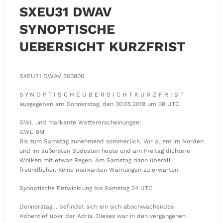
SXEU31 DWAV
SYNOPTISCHE
UEBERSICHT KURZFRIST
SXEU31 DWAV 300800
S Y N O P T I S C H E Ü B E R S I C H T K U R Z F R I S T
ausgegeben am Donnerstag, den 30.05.2019 um 08 UTC
GWL und markante Wettererscheinungen:
GWL BM
Bis zum Samstag zunehmend sommerlich. Vor allem im Norden
und im äußersten Südosten heute und am Freitag dichtere
Wolken mit etwas Regen. Am Samstag dann überall
freundlicher. Keine markanten Warnungen zu erwarten.
Synoptische Entwicklung bis Samstag 24 UTC
Donnerstag… befindet sich ein sich abschwächendes
Höhentief über der Adria. Dieses war in den vergangenen