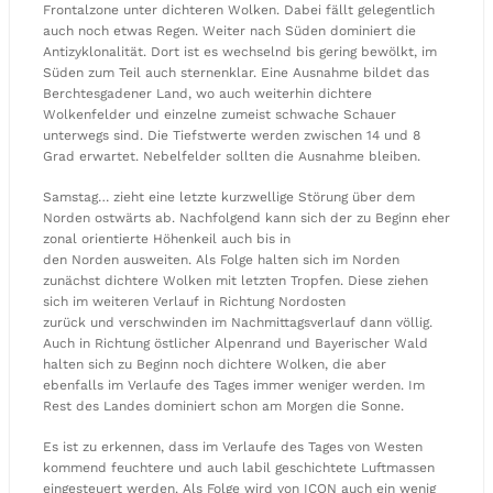
Frontalzone unter dichteren Wolken. Dabei fällt gelegentlich
auch noch etwas Regen. Weiter nach Süden dominiert die
Antizyklonalität. Dort ist es wechselnd bis gering bewölkt, im
Süden zum Teil auch sternenklar. Eine Ausnahme bildet das
Berchtesgadener Land, wo auch weiterhin dichtere
Wolkenfelder und einzelne zumeist schwache Schauer
unterwegs sind. Die Tiefstwerte werden zwischen 14 und 8
Grad erwartet. Nebelfelder sollten die Ausnahme bleiben.
Samstag… zieht eine letzte kurzwellige Störung über dem
Norden ostwärts ab. Nachfolgend kann sich der zu Beginn eher
zonal orientierte Höhenkeil auch bis in
den Norden ausweiten. Als Folge halten sich im Norden
zunächst dichtere Wolken mit letzten Tropfen. Diese ziehen
sich im weiteren Verlauf in Richtung Nordosten
zurück und verschwinden im Nachmittagsverlauf dann völlig.
Auch in Richtung östlicher Alpenrand und Bayerischer Wald
halten sich zu Beginn noch dichtere Wolken, die aber
ebenfalls im Verlaufe des Tages immer weniger werden. Im
Rest des Landes dominiert schon am Morgen die Sonne.
Es ist zu erkennen, dass im Verlaufe des Tages von Westen
kommend feuchtere und auch labil geschichtete Luftmassen
eingesteuert werden. Als Folge wird von ICON auch ein wenig