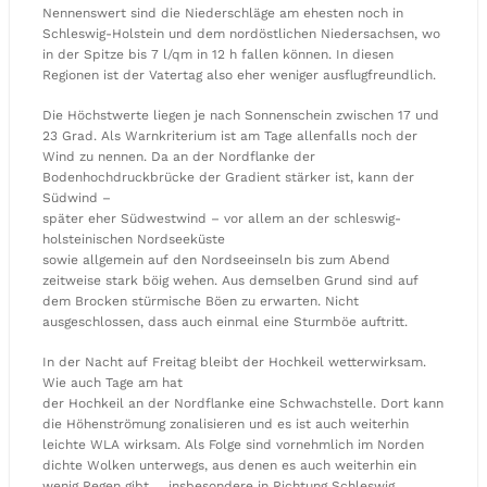
Nennenswert sind die Niederschläge am ehesten noch in
Schleswig-Holstein und dem nordöstlichen Niedersachsen, wo
in der Spitze bis 7 l/qm in 12 h fallen können. In diesen
Regionen ist der Vatertag also eher weniger ausflugfreundlich.
Die Höchstwerte liegen je nach Sonnenschein zwischen 17 und
23 Grad. Als Warnkriterium ist am Tage allenfalls noch der
Wind zu nennen. Da an der Nordflanke der
Bodenhochdruckbrücke der Gradient stärker ist, kann der
Südwind –
später eher Südwestwind – vor allem an der schleswig-
holsteinischen Nordseeküste
sowie allgemein auf den Nordseeinseln bis zum Abend
zeitweise stark böig wehen. Aus demselben Grund sind auf
dem Brocken stürmische Böen zu erwarten. Nicht
ausgeschlossen, dass auch einmal eine Sturmböe auftritt.
In der Nacht auf Freitag bleibt der Hochkeil wetterwirksam.
Wie auch Tage am hat
der Hochkeil an der Nordflanke eine Schwachstelle. Dort kann
die Höhenströmung zonalisieren und es ist auch weiterhin
leichte WLA wirksam. Als Folge sind vornehmlich im Norden
dichte Wolken unterwegs, aus denen es auch weiterhin ein
wenig Regen gibt … insbesondere in Richtung Schleswig.