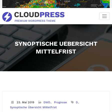
Zum
Inhalt
springen
SYNOPTISCHE UEBERSICHT
MITTELFRIST
23. Mai 2019
DWD
Prognose
D
Synoptische Übersicht Mittelfrist