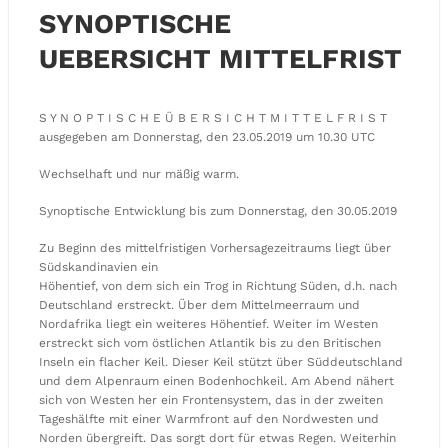
SYNOPTISCHE
UEBERSICHT MITTELFRIST
S Y N O P T I S C H E Ü B E R S I C H T M I T T E L F R I S T
ausgegeben am Donnerstag, den 23.05.2019 um 10.30 UTC
Wechselhaft und nur mäßig warm.
Synoptische Entwicklung bis zum Donnerstag, den 30.05.2019
Zu Beginn des mittelfristigen Vorhersagezeitraums liegt über
Südskandinavien ein
Höhentief, von dem sich ein Trog in Richtung Süden, d.h. nach
Deutschland erstreckt. Über dem Mittelmeerraum und
Nordafrika liegt ein weiteres Höhentief. Weiter im Westen
erstreckt sich vom östlichen Atlantik bis zu den Britischen
Inseln ein flacher Keil. Dieser Keil stützt über Süddeutschland
und dem Alpenraum einen Bodenhochkeil. Am Abend nähert
sich von Westen her ein Frontensystem, das in der zweiten
Tageshälfte mit einer Warmfront auf den Nordwesten und
Norden übergreift. Das sorgt dort für etwas Regen. Weiterhin