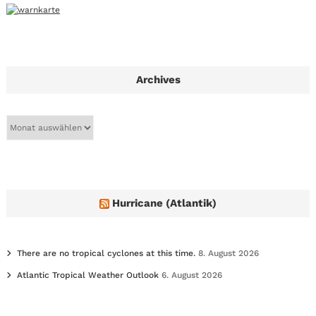
Archives
A
r
c
h
i
v
e
Hurricane (Atlantik)
s
There are no tropical cyclones at this time.
8. August 2026
Atlantic Tropical Weather Outlook
6. August 2026