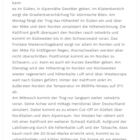
kann
es im Süden, in Alpennähe Gewitter geben. Im Küstenbereich
sorgt die Gradientverschärfung für stürmische Böen. Am
Montag fängt der Trog das Höhentief im Süden ein und über
der Mitte und dem Norden zonalisiert die Höhenströmung. Die
Kaltfront greift überquert den Norden rasch ostwärts und
kommt im Südwesten bis in den Schwarzwald voran. Das
frontale Niederschlagsband sorgt vor allem im Norden und in
der Mitte für kräftigeren Regen, Warnschwellen werden aber
nicht überschritten. Postfrontal kommt es im Norden zu
Schauern, u.U. kann es auch ein kurzes Gewitter geben. Am
Dienstag wird der Höhentrog im Norden von Nordwesten
wieder regeneriert und höhenkalte Luft wird über Westeuropa
weit nach Süden geführt. Hinter der Kaltfront sinkt im
äußersten Norden die Temperatur im 850hPa-Niveau auf 0°C
ab.
Am Mittwoch kommt der Trog nur langsam weiter ostwärts
voran. Seine Achse wird mittags meridional über Deutschland
simuliert. Dabei kommt es zu einem Cut-Off im Südteil über
Norditalien und dem Alpenraum. Von Westen her nähert sich
mit einer Kaltfront ein weiterer Schwall Kaltluft. Aufgrund der
Labilisierung durch die höhenkalte Luft und der Tatsache, dass
kaum noch die 20-Grad-Marke erreicht wird, kommt es zu
unbeständiger und kühler Witterung. Die Sonne ist am ehesten