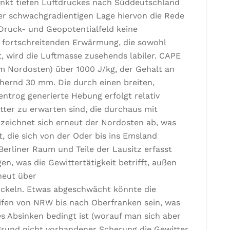
nkt tiefen Luftdruckes nach Süddeutschland
er schwachgradientigen Lage hiervon die Rede
 Druck- und Geopotentialfeld keine
 fortschreitenden Erwärmung, die sowohl
st, wird die Luftmasse zusehends labiler. CAPE
im Nordosten) über 1000 J/kg, der Gehalt an
hernd 30 mm. Die durch einen breiten,
trog generierte Hebung erfolgt relativ
itter zu erwarten sind, die durchaus mit
zeichnet sich erneut der Nordosten ab, was
t, die sich von der Oder bis ins Emsland
Berliner Raum und Teile der Lausitz erfasst
, was die Gewittertätigkeit betrifft, außen
neut über
ckeln. Etwas abgeschwächt könnte die
eifen von NRW bis nach Oberfranken sein, was
 Absinken bedingt ist (worauf man sich aber
fgrund nicht vorhandener Scherung die Gewitter