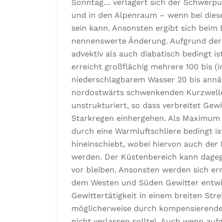
Sonntag… verlagert sich der Schwerpu
und in den Alpenraum – wenn bei dies
sein kann. Ansonsten ergibt sich beim
nennenswerte Änderung. Aufgrund der
advektiv als auch diabatisch bedingt i
erreicht großflächig mehrere 100 bis (
niederschlagbarem Wasser 20 bis annä
nordostwärts schwenkenden Kurzwellen
unstrukturiert, so dass verbreitet Gew
Starkregen einhergehen. Als Maximum 
durch eine Warmluftschliere bedingt is
hineinschiebt, wobei hiervon auch der 
werden. Der Küstenbereich kann dagegen
vor bleiben. Ansonsten werden sich er
dem Westen und Süden Gewitter entwi
Gewittertätigkeit in einem breiten Str
möglicherweise durch kompensierendes
nicht verlassen sollte). Auch wenn au