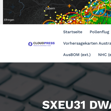
Zum
Inhalt
springen
Startseite
Pollenflug
Vorhersagekarten Austra
AusBOM (ext.)
NHC (e
SXEU31 DW