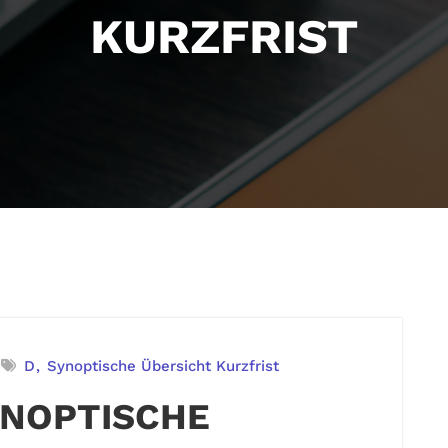
KURZFRIST
D
Synoptische Übersicht Kurzfrist
YNOPTISCHE