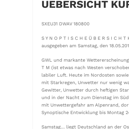
UEBERSICHT KU
SXEU31 DWAV 180800
S Y N O P T I S C H E Ü B E R S I C H T 
ausgegeben am Samstag, den 18.05.20
GWL und markante Wettererscheinung
T M (ist etwas nach Westen verschobe
labiler Luft. Heute im Nordosten sowi
mit Starkregen, Unwetter nur wenig w
Gewitter, Unwetter durch heftigen Sta
und in der Nacht zum Dienstag im Sü
mit Unwettergefahr am Alpenrand, dor
Synoptische Entwicklung bis Montag 
Samstag… liegt Deutschland an der Ost