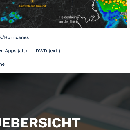
k/Hurricanes
r-Apps (alt)
DWD (ext.)
me
UEBERSICHT