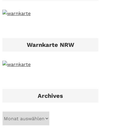
Warnkarte NRW
Archives
A
r
c