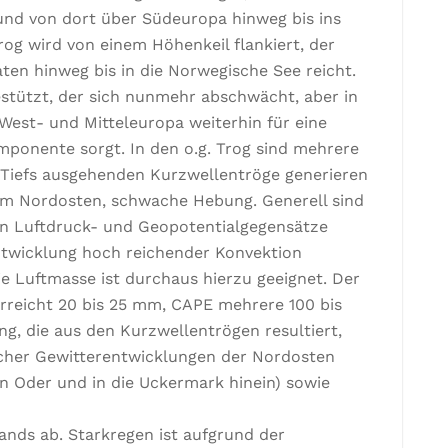
und von dort über Südeuropa hinweg bis ins
rog wird von einem Höhenkeil flankiert, der
ten hinweg bis in die Norwegische See reicht.
estützt, der sich nunmehr abschwächt, aber in
West- und Mitteleuropa weiterhin für eine
onente sorgt. In den o.g. Trog sind mehrere
n Tiefs ausgehenden Kurzwellentröge generieren
im Nordosten, schwache Hebung. Generell sind
en Luftdruck- und Geopotentialgegensätze
Entwicklung hoch reichender Konvektion
e Luftmasse ist durchaus hierzu geeignet. Der
rreicht 20 bis 25 mm, CAPE mehrere 100 bis
g, die aus den Kurzwellentrögen resultiert,
cher Gewitterentwicklungen der Nordosten
en Oder und in die Uckermark hinein) sowie
nds ab. Starkregen ist aufgrund der