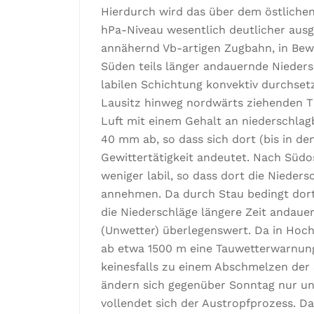
Hierdurch wird das über dem östlichen
hPa-Niveau wesentlich deutlicher ausge
annähernd Vb-artigen Zugbahn, in Bew
Süden teils länger andauernde Niedersc
labilen Schichtung konvektiv durchsetz
Lausitz hinweg nordwärts ziehenden Ti
Luft mit einem Gehalt an niederschla
40 mm ab, so dass sich dort (bis in d
Gewittertätigkeit andeutet. Nach Südos
weniger labil, so dass dort die Nieder
annehmen. Da durch Stau bedingt dort
die Niederschläge längere Zeit andaue
(Unwetter) überlegenswert. Da in Hochl
ab etwa 1500 m eine Tauwetterwarnung 
keinesfalls zu einem Abschmelzen der
ändern sich gegenüber Sonntag nur un
vollendet sich der Austropfprozess. Da