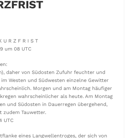
RZFRIST
K U R Z F R I S T
19 um 08 UTC
en:
n), daher von Südosten Zufuhr feuchter und
e im Westen und Südwesten einzelne Gewitter
ahrscheinlich. Morgen und am Montag häufiger
rkregen wahrscheinlicher als heute. Am Montag
den und Südosten in Dauerregen übergehend,
t zudem Tauwetter.
24 UTC
flanke eines Langwellentroges, der sich von