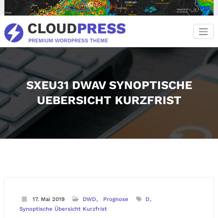
Zum
Inhalt
springen
SXEU31 DWAV SYNOPTISCHE
UEBERSICHT KURZFRIST
17. Mai 2019
DWD
Prognose
D
Synoptische Übersicht Kurzfrist