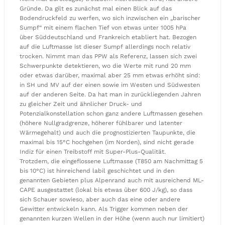
Gründe. Da gilt es zunächst mal einen Blick auf das
Bodendruckfeld zu werfen, wo sich inzwischen ein „barischer
Sumpf“ mit einem flachen Tief von etwas unter 1005 hPa
über Süddeutschland und Frankreich etabliert hat. Bezogen
auf die Luftmasse ist dieser Sumpf allerdings noch relativ
trocken. Nimmt man das PPW als Referenz, lassen sich zwei
Schwerpunkte detektieren, wo die Werte mit rund 20 mm
oder etwas darüber, maximal aber 25 mm etwas erhöht sind:
in SH und MV auf der einen sowie im Westen und Südwesten
auf der anderen Seite. Da hat man in zurückliegenden Jahren
zu gleicher Zeit und ähnlicher Druck- und
Potenzialkonstellation schon ganz andere Luftmassen gesehen
(höhere Nullgradgrenze, höherer fühlbarer und latenter
Wärmegehalt) und auch die prognostizierten Taupunkte, die
maximal bis 15°C hochgehen (im Norden), sind nicht gerade
Indiz für einen Treibstoff mit Super-Plus-Qualität.
Trotzdem, die eingeflossene Luftmasse (T850 am Nachmittag 5
bis 10°C) ist hinreichend labil geschichtet und in den
genannten Gebieten plus Alpenrand auch mit ausreichend ML-
CAPE ausgestattet (lokal bis etwas über 600 J/kg), so dass
sich Schauer sowieso, aber auch das eine oder andere
Gewitter entwickeln kann. Als Trigger kommen neben der
genannten kurzen Wellen in der Höhe (wenn auch nur limitiert)