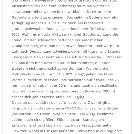
und Westen hinweg in Richtung Nordfrankreich und Benelux.
Ansonsten sind über dem Vorhersageraum bei weiterhin
schwachen Höhenwinden keine wirklichen Strukturen im
Geopotenzialfeld zu erkennen. Das sieht im Bodendruckfeld
geringfügig anders aus, hält uns doch bei landesweit
gradientschwachen Bedingungen das flache Tief (etwas unter
1005 hPa) – es müsste AXEL sein – über Süddeutschland die
Treue. Mit der schwachen östlichen bis südöstlichen
Grundströmung wird nun noch etwas feuchtere und wärmere
Luft nach Deutschland advehiert, deren fühlbarer und latenter
Energiegehalt zwar nicht an klassisch subtropische Luftmassen
z.B. aus dem mediterranen Raum herankommt, die aber
trotzdem nicht unterschätzt werden darf. Während die
850-hPa-Temperatur auf 7 bis 10°C steigt, gehen die PPW-
Werte zumindest im Osten und Nordosten auf etwas über 25
mm hoch (nicht aber über 30 mm), und auch die spezifische
Feuchte im unteren Troposphärenbereich (Referenz 200 m)
erhöht sich gebietsweise auf rund 10 g/kg.
Da es an der Labilität der Luftmasse keine Zweifel gibt,
vergrößert sich das generierte ML-CAPE nicht nur quantitativ
(im Norden und Osten lokal bis nahe 1000 J/kg), es nimmt
zudem auch eine größere Fläche als am Samstag ein.
Entsprechend vergrößert sich auch das Areal potenzieller
Gewitter, wobei als Trigger außer im Südwesten (KW-Trog; dort