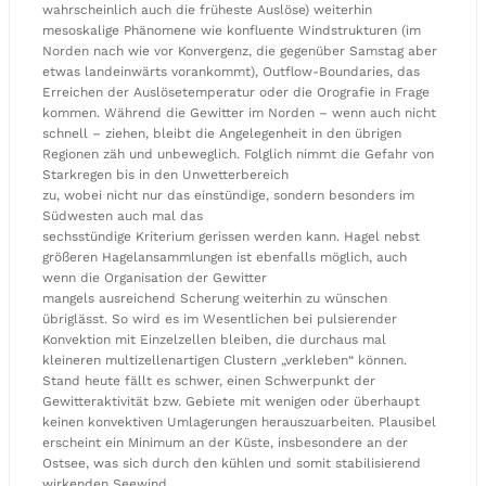
wahrscheinlich auch die früheste Auslöse) weiterhin
mesoskalige Phänomene wie konfluente Windstrukturen (im
Norden nach wie vor Konvergenz, die gegenüber Samstag aber
etwas landeinwärts vorankommt), Outflow-Boundaries, das
Erreichen der Auslösetemperatur oder die Orografie in Frage
kommen. Während die Gewitter im Norden – wenn auch nicht
schnell – ziehen, bleibt die Angelegenheit in den übrigen
Regionen zäh und unbeweglich. Folglich nimmt die Gefahr von
Starkregen bis in den Unwetterbereich
zu, wobei nicht nur das einstündige, sondern besonders im
Südwesten auch mal das
sechsstündige Kriterium gerissen werden kann. Hagel nebst
größeren Hagelansammlungen ist ebenfalls möglich, auch
wenn die Organisation der Gewitter
mangels ausreichend Scherung weiterhin zu wünschen
übriglässt. So wird es im Wesentlichen bei pulsierender
Konvektion mit Einzelzellen bleiben, die durchaus mal
kleineren multizellenartigen Clustern „verkleben“ können.
Stand heute fällt es schwer, einen Schwerpunkt der
Gewitteraktivität bzw. Gebiete mit wenigen oder überhaupt
keinen konvektiven Umlagerungen herauszuarbeiten. Plausibel
erscheint ein Minimum an der Küste, insbesondere an der
Ostsee, was sich durch den kühlen und somit stabilisierend
wirkenden Seewind