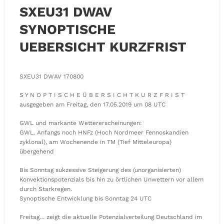
SXEU31 DWAV
SYNOPTISCHE
UEBERSICHT KURZFRIST
SXEU31 DWAV 170800
S Y N O P T I S C H E Ü B E R S I C H T K U R Z F R I S T
ausgegeben am Freitag, den 17.05.2019 um 08 UTC
GWL und markante Wettererscheinungen:
GWL. Anfangs noch HNFz (Hoch Nordmeer Fennoskandien
zyklonal), am Wochenende in TM (Tief Mitteleuropa)
übergehend
Bis Sonntag sukzessive Steigerung des (unorganisierten)
Konvektionspotenzials bis hin zu örtlichen Unwettern vor allem
durch Starkregen.
Synoptische Entwicklung bis Sonntag 24 UTC
Freitag… zeigt die aktuelle Potenzialverteilung Deutschland im