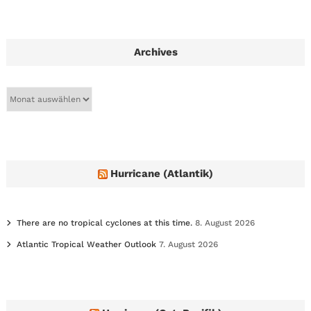
Archives
A
r
c
h
i
v
e
Hurricane (Atlantik)
s
There are no tropical cyclones at this time.
8. August 2026
Atlantic Tropical Weather Outlook
7. August 2026