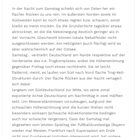
In der Nacht zum Samstag schiebt sich von Osten her ein
flacher Rücken zu uns rein. Im äußersten Norden sowie im
Südwesten kann es noch etwas regnen bzw. schauern, sonst
bleibt es meist trocken. Da die Grundschicht tagsüber etwas
abtrocknet, ist die die Nebelneigung deutlich geringer als in
der Vornacht. Gleichwohl können lokale Nebelfelder nicht
ausgeschlossen werden. Am nebligsten (auch flächig) wird es
aber wahrscheinlich auf der Ostsee.
Samstag… verbleibt Deutschland am Rande respektive auf der
Vorderseite des o.e. Trogkomplexes, wobei die Höhenströmung
gegenüber Freitag noch etwas rechtdreht. Sie ist leicht
flatternd, meint, es laufen von Süd nach Nord flache Trog-Keil-
Strukturen durch. Der flache Rücken aus der Nacht verlagert
sich dabei
langsam von Süddeutschland zur Mitte, wo seine zonal
exponierte Achse Deutschland am Nachmittag in zwei Hälften
teilt. Um Missverständnissen vorzubeugen, aufgrund der
schwachen Höhenströmung sind die kurzen Wellen nicht
besonders wirksam (schwache Advektionsterme bedingen
auch nur schwache Vergenzen). Dass der Samstag mal
abgesehen vom letzten Spieltag der Fußballbundesliga (Bayern
wieder mal Meister, Frankfurt nach Supersaison am Ende
nicht mal Euroleague) trotzdem interessant wird, hat andere