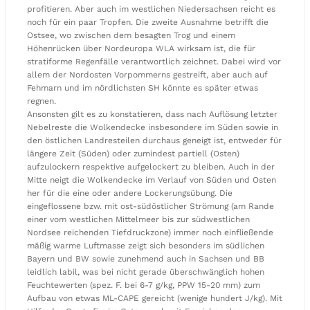
profitieren. Aber auch im westlichen Niedersachsen reicht es
noch für ein paar Tropfen. Die zweite Ausnahme betrifft die
Ostsee, wo zwischen dem besagten Trog und einem
Höhenrücken über Nordeuropa WLA wirksam ist, die für
stratiforme Regenfälle verantwortlich zeichnet. Dabei wird vor
allem der Nordosten Vorpommerns gestreift, aber auch auf
Fehmarn und im nördlichsten SH könnte es später etwas
regnen.
Ansonsten gilt es zu konstatieren, dass nach Auflösung letzter
Nebelreste die Wolkendecke insbesondere im Süden sowie in
den östlichen Landresteilen durchaus geneigt ist, entweder für
längere Zeit (Süden) oder zumindest partiell (Osten)
aufzulockern respektive aufgelockert zu bleiben. Auch in der
Mitte neigt die Wolkendecke im Verlauf von Süden und Osten
her für die eine oder andere Lockerungsübung. Die
eingeflossene bzw. mit ost-südöstlicher Strömung (am Rande
einer vom westlichen Mittelmeer bis zur südwestlichen
Nordsee reichenden Tiefdruckzone) immer noch einfließende
mäßig warme Luftmasse zeigt sich besonders im südlichen
Bayern und BW sowie zunehmend auch in Sachsen und BB
leidlich labil, was bei nicht gerade überschwänglich hohen
Feuchtewerten (spez. F. bei 6-7 g/kg, PPW 15-20 mm) zum
Aufbau von etwas ML-CAPE gereicht (wenige hundert J/kg). Mit