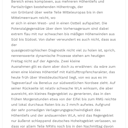
Bereich eines komplexen, aus mehreren Höhentiefs und
Partialtrögen bestehenden Höhentrogs, der
von Grönland über weite Teile Mitteleuropas bis in den
Mittelmeerraum reicht, wo
er sich in einen West- und in einen Ostteil aufspaltet. Die
Potenzialgegensätze über dem Vorhersageraum sind dabei
extrem flau mit nur schwachen bis mäßigen Höhenwinden aus
Süd bis Südost. Von daher verwundert es auch nicht, dass aus
der
quasigeostrophischen Diagnostik nicht viel zu holen ist, sprich,
nennenswerte dynamische Prozesse stehen am heutigen
Freitag nicht auf der Agenda. Zwei kleine
Ausnahmen gilt es dann aber doch zu erwähnen: da wäre zum
einen eine kleines Höhentief mit Kaltlufttropfencharakter, das
heute früh über Westdeutschland liegt, von wo aus es im
Tagesverlauf via Benelux zur südwestlichen Nordsee zieht. Auf
seiner Rückseite ist relativ schwache WLA wirksam, die aber
ausreicht, ein kleines Regengebiet zu generieren, das in den
frühen Morgenstunden etwa von der Eifel bis zum RMG reichte
und lokal durchaus Raten bis zu 3 mm/h aufwies. Aufgrund
der sehr pomadigen Verlagerungsgeschwindigkeit des
Höhentiefs und der andauernden WLA, wird das Regengebiet
nur äußerst schleppend deutsches Hoheitsgebiet verlassen, so
dass vor allem Teile NRWs noch bis in den Nachmittag davon