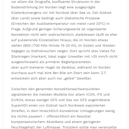
vor allem die Orografie, konfluente Strukturen in der
Bodenströmung (im Norden liegt eine ausgeprägte
Küstenkonvergenz vor mit Nordost über See vs. Ost-Südost
über Land) sowie bedingt auch diabatische Prozesse
(Erreichen der Auslösetemperatur von meist rund 20°C) in
Frage. Aufgrund geringer Scherungswerte ist organisierte
Konvektion nicht sehr wahrscheinlich, stattdessen läuft es eher
auf pulsierende Einzelzellen hinaus, die im Norden etwas
ziehen (850-/700-hPa-Winde 15-20 Kt), im Süden und Westen
dagegen zu Stehversuchen neigen. Dort spricht also Vieles für
Starkregen (markant, lokal sogar Unwetter mit >25 mm/h nicht
ausgeschlossen) als primärer Begleitparameter,
aber auch kleinerer Hagel ist denkbar, während im Norden
durchaus auch mal eine 8er-Böe am Start sein kann. Z.T.
entwickeln sich aber auch nur „gelbe“ Gewitter.
Zwischen den genannten Konvektionsschwerpunkten
signalisieren die meisten Modelle (vor allem ICON, IFS und
EURO4, etwas weniger GFS und das von GFS angetriebene
SuperHD) einen von Südost nach Nordwest exponierten
Streifen, in dem hinsichtlich konvektiver Umlagerungen wenig
bis nichts passiert – offensichtlich ein Resultat
kompensatorischem Absinkens und einem geringeren
Feuchtegehalt der Luftmasse. Trotzdem sollte man vereinzelte