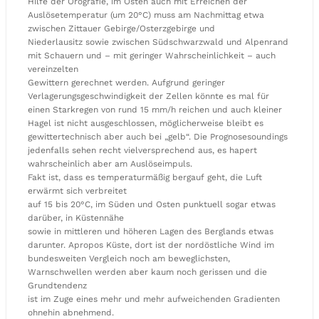
Hilfe der Orografie, im Osten auch mit Erreichen der
Auslösetemperatur (um 20°C) muss am Nachmittag etwa
zwischen Zittauer Gebirge/Osterzgebirge und
Niederlausitz sowie zwischen Südschwarzwald und Alpenrand
mit Schauern und – mit geringer Wahrscheinlichkeit – auch
vereinzelten
Gewittern gerechnet werden. Aufgrund geringer
Verlagerungsgeschwindigkeit der Zellen könnte es mal für
einen Starkregen von rund 15 mm/h reichen und auch kleiner
Hagel ist nicht ausgeschlossen, möglicherweise bleibt es
gewittertechnisch aber auch bei „gelb“. Die Prognosesoundings
jedenfalls sehen recht vielversprechend aus, es hapert
wahrscheinlich aber am Auslöseimpuls.
Fakt ist, dass es temperaturmäßig bergauf geht, die Luft
erwärmt sich verbreitet
auf 15 bis 20°C, im Süden und Osten punktuell sogar etwas
darüber, in Küstennähe
sowie in mittleren und höheren Lagen des Berglands etwas
darunter. Apropos Küste, dort ist der nordöstliche Wind im
bundesweiten Vergleich noch am beweglichsten,
Warnschwellen werden aber kaum noch gerissen und die
Grundtendenz
ist im Zuge eines mehr und mehr aufweichenden Gradienten
ohnehin abnehmend.