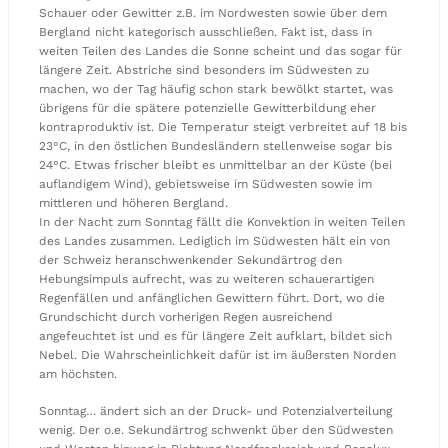
Schauer oder Gewitter z.B. im Nordwesten sowie über dem
Bergland nicht kategorisch ausschließen. Fakt ist, dass in
weiten Teilen des Landes die Sonne scheint und das sogar für
längere Zeit. Abstriche sind besonders im Südwesten zu
machen, wo der Tag häufig schon stark bewölkt startet, was
übrigens für die spätere potenzielle Gewitterbildung eher
kontraproduktiv ist. Die Temperatur steigt verbreitet auf 18 bis
23°C, in den östlichen Bundesländern stellenweise sogar bis
24°C. Etwas frischer bleibt es unmittelbar an der Küste (bei
auflandigem Wind), gebietsweise im Südwesten sowie im
mittleren und höheren Bergland.
In der Nacht zum Sonntag fällt die Konvektion in weiten Teilen
des Landes zusammen. Lediglich im Südwesten hält ein von
der Schweiz heranschwenkender Sekundärtrog den
Hebungsimpuls aufrecht, was zu weiteren schauerartigen
Regenfällen und anfänglichen Gewittern führt. Dort, wo die
Grundschicht durch vorherigen Regen ausreichend
angefeuchtet ist und es für längere Zeit aufklart, bildet sich
Nebel. Die Wahrscheinlichkeit dafür ist im äußersten Norden
am höchsten.
Sonntag… ändert sich an der Druck- und Potenzialverteilung
wenig. Der o.e. Sekundärtrog schwenkt über den Südwesten