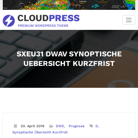
Zum
Inhalt
springen
SXEU31 DWAV SYNOPTISCHE
UEBERSICHT KURZFRIST
20. April 2019
DWD
Prognose
D
Synoptische Übersicht Kurzfrist