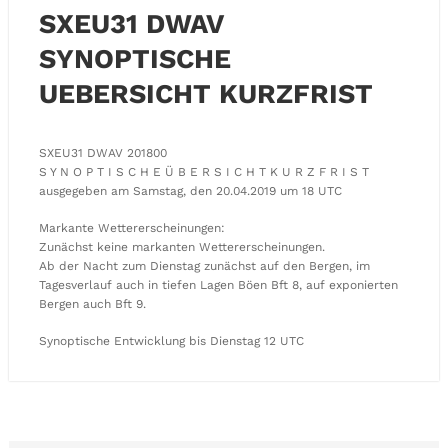
SXEU31 DWAV
SYNOPTISCHE
UEBERSICHT KURZFRIST
SXEU31 DWAV 201800
S Y N O P T I S C H E Ü B E R S I C H T K U R Z F R I S T
ausgegeben am Samstag, den 20.04.2019 um 18 UTC
Markante Wettererscheinungen:
Zunächst keine markanten Wettererscheinungen.
Ab der Nacht zum Dienstag zunächst auf den Bergen, im
Tagesverlauf auch in tiefen Lagen Böen Bft 8, auf exponierten
Bergen auch Bft 9.
Synoptische Entwicklung bis Dienstag 12 UTC