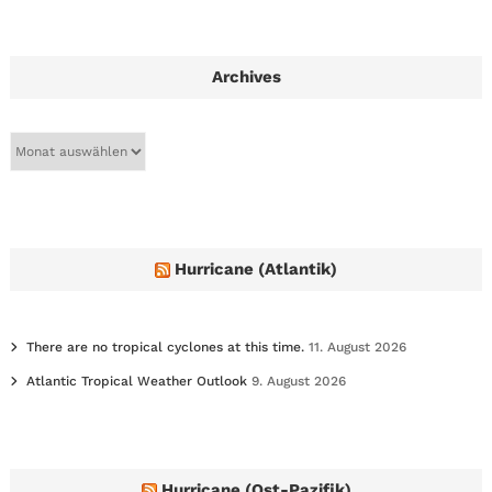
Archives
A
r
c
h
i
v
e
Hurricane (Atlantik)
s
There are no tropical cyclones at this time.
11. August 2026
Atlantic Tropical Weather Outlook
9. August 2026
Hurricane (Ost-Pazifik)