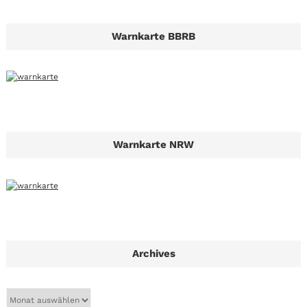
Warnkarte BBRB
Warnkarte NRW
Archives
A
r