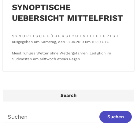
SYNOPTISCHE
UEBERSICHT MITTELFRIST
S Y N O P T I S C H E Ü B E R S I C H T M I T T E L F R I S T
ausgegeben am Samstag, den 13.04.2019 um 10.30 UTC
Meist ruhiges Wetter ohne Wettergefahren. Lediglich im
Südwesten am Mittwoch etwas Regen.
Search