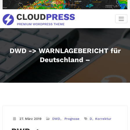
Zum
Inhalt
springen
DWD -> WARNLAGEBERICHT für
Deutschland –
27. März 2019
DWD
Prognose
D
Korrektur