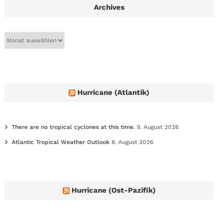
Archives
A
r
c
h
i
v
e
Hurricane (Atlantik)
s
There are no tropical cyclones at this time.
9. August 2026
Atlantic Tropical Weather Outlook
8. August 2026
Hurricane (Ost-Pazifik)