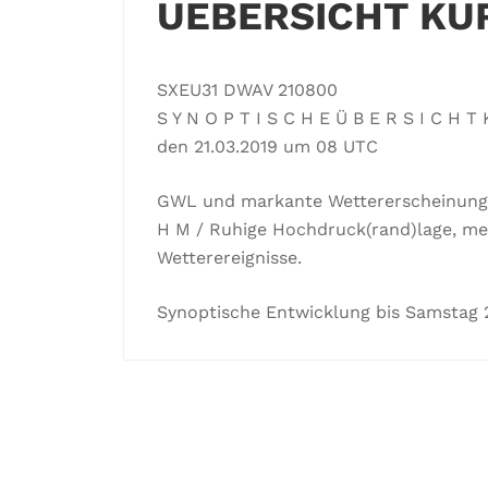
UEBERSICHT KU
SXEU31 DWAV 210800
S Y N O P T I S C H E Ü B E R S I C H 
den 21.03.2019 um 08 UTC
GWL und markante Wettererscheinung
H M / Ruhige Hochdruck(rand)lage, m
Wetterereignisse.
Synoptische Entwicklung bis Samstag