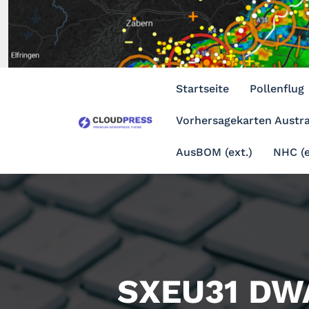
Zum
Inhalt
springen
Startseite
Pollenflug
Vorhersagekarten Austra
AusBOM (ext.)
NHC (e
SXEU31 DW