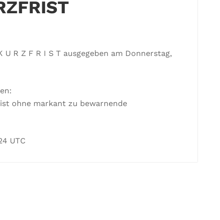
RZFRIST
T K U R Z F R I S T ausgegeben am Donnerstag,
en:
eist ohne markant zu bewarnende
 24 UTC