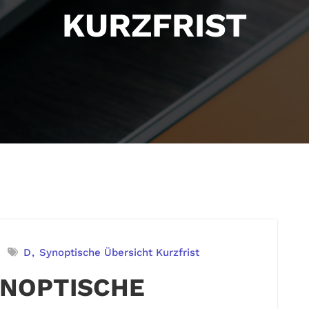
KURZFRIST
D
Synoptische Übersicht Kurzfrist
YNOPTISCHE