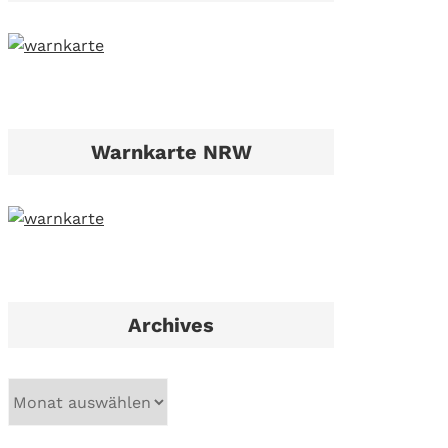
Warnkarte NRW
Archives
A
r
c