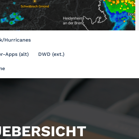
k/Hurricanes
r-Apps (alt)
DWD (ext.)
me
UEBERSICHT