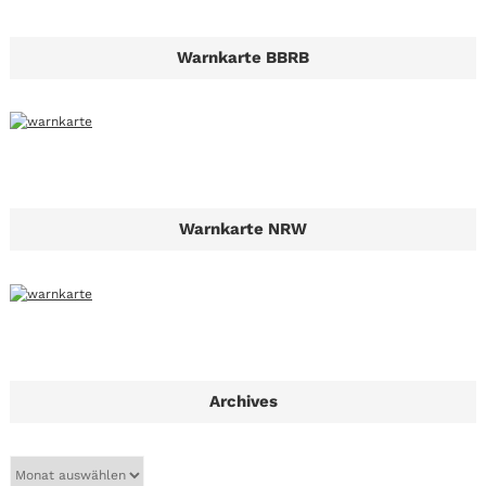
Warnkarte BBRB
Warnkarte NRW
Archives
A
r