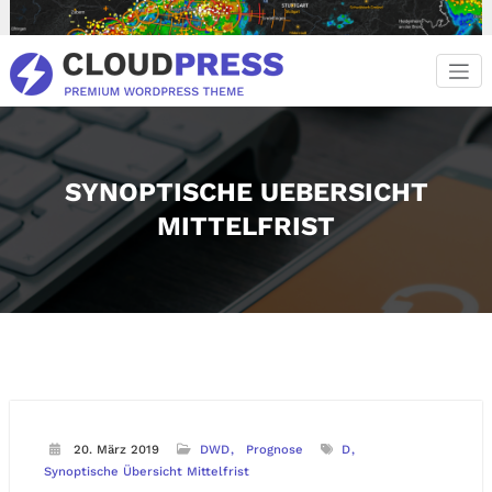
Zum
Inhalt
springen
SYNOPTISCHE UEBERSICHT
MITTELFRIST
20. März 2019
DWD
Prognose
D
Synoptische Übersicht Mittelfrist