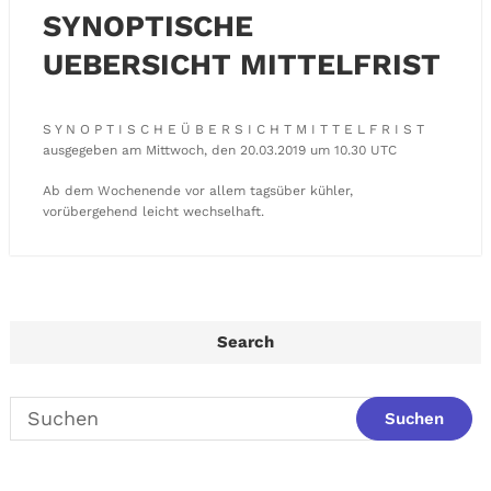
SYNOPTISCHE
UEBERSICHT MITTELFRIST
S Y N O P T I S C H E Ü B E R S I C H T M I T T E L F R I S T
ausgegeben am Mittwoch, den 20.03.2019 um 10.30 UTC
Ab dem Wochenende vor allem tagsüber kühler,
vorübergehend leicht wechselhaft.
Search