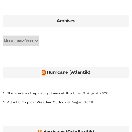
Archives
A
r
c
h
i
v
e
Hurricane (Atlantik)
s
There are no tropical cyclones at this time.
8. August 2026
Atlantic Tropical Weather Outlook
6. August 2026
Hurricane (Ost-Pazifik)