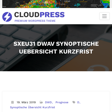
Zum
Inhalt
springen
SXEU31 DWAV SYNOPTISCHE
UEBERSICHT KURZFRIST
19. März 2019
DWD
Prognose
D
Synoptische Übersicht Kurzfrist