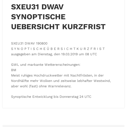
SXEU31 DWAV
SYNOPTISCHE
UEBERSICHT KURZFRIST
SXEU31 DWAV 190800
S Y N O P T I S C H E Ü B E R S I C H T K U R Z F R I S T
ausgegeben am Dienstag, den 19.03.2019 um 08 UTC
GWL und markante Wettererscheinungen:
BM
Meist ruhiges Hochdruckwetter mit Nachtfrösten, in der
Nordhälfte mehr Wolken und zeitweise lebhafter Westwind,
aber wohl (fast) ohne Warnrelevanz.
Synoptische Entwicklung bis Donnerstag 24 UTC