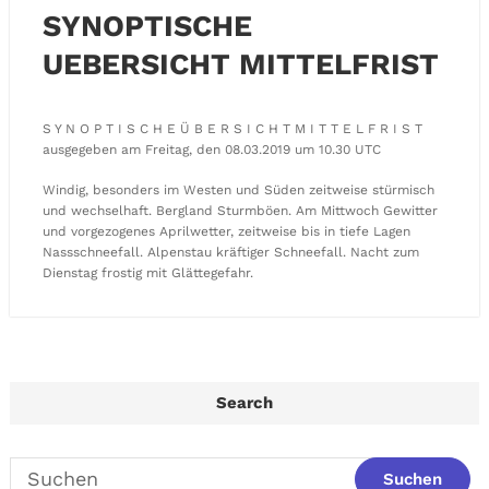
SYNOPTISCHE
UEBERSICHT MITTELFRIST
S Y N O P T I S C H E Ü B E R S I C H T M I T T E L F R I S T
ausgegeben am Freitag, den 08.03.2019 um 10.30 UTC
Windig, besonders im Westen und Süden zeitweise stürmisch
und wechselhaft. Bergland Sturmböen. Am Mittwoch Gewitter
und vorgezogenes Aprilwetter, zeitweise bis in tiefe Lagen
Nassschneefall. Alpenstau kräftiger Schneefall. Nacht zum
Dienstag frostig mit Glättegefahr.
Search