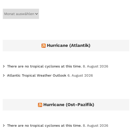
A
r
c
h
i
v
e
Hurricane (Atlantik)
s
There are no tropical cyclones at this time.
8. August 2026
Atlantic Tropical Weather Outlook
6. August 2026
Hurricane (Ost-Pazifik)
There are no tropical cyclones at this time.
8. August 2026