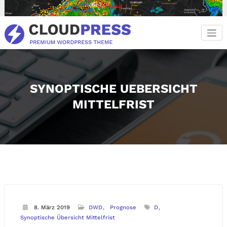
Zum
Inhalt
springen
SYNOPTISCHE UEBERSICHT
MITTELFRIST
8. März 2019
DWD
Prognose
D
Synoptische Übersicht Mittelfrist