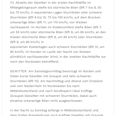
11). Abseits der Gewitter in der ersten Nachthälfte im
Mittelgebirgsraum steife bis stürmische Böen (Bft 7 bis 8, 50
bis 75 km/h), in exponierten Lagen Sturmböen oder schwere
Sturmböen (Bft 9 bis 10, 75 bis 100 km/h), auf dem Brocken
orkanartige Böen (Bft 11, um 110 km/h), von Westen
nachlassend. Im Norden im Küstenumfeld steife Böen (Bft 7,
um 55 km/h) oder stürmische Böen (Bft 8, um 65 km/h), an den
Küsten stürmische Böen (Bft 8, um 65 km/h) oder Sturmböen
(Bft 9, um 80 km/h), in
exponierten Küstenlagen auch schwere Sturmböen (Bft 10, um
95 km/h). Im Norden im Laufe der Nacht von Westen
allmählich nachlassender Wind, in der zweiten Nachthälfte nur
noch den Nordosten betreffend.
GEWITTER: Am Samstagvormittag bevorzugt im Norden und
Osten kurze Gewitter mit Graupel und teils schweren
Sturmböen (Bft 10). Am Nachmittag und Abend vom Emsland
und vom Niederrhein im Nordwesten bis nach
Mitteldeutschland und nach Nordbayern lokal kräftige
(Graupel-)Gewitter mit schweren Sturmböen, dabei auch
einzelne orkanartige Böen nicht ausgeschlossen.
In der Nacht zu Sonntag anfangs in Mitteldeutschland und
dem Süden Brandenburgs noch kräftige Gewitter mit Graupel,