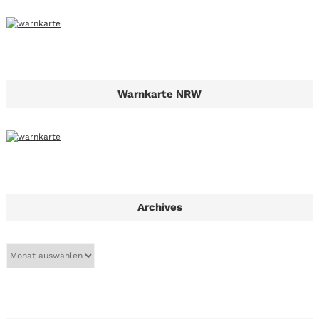
Warnkarte NRW
Archives
A
r
c
h
i
v