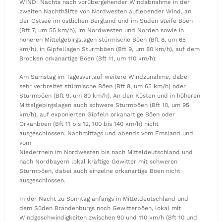
WIND: Nachts nach vorübergehender Windabnahme in der
zweiten Nachthälfte von Nordwesten auflebender Wind, an
der Ostsee im östlichen Bergland und im Süden steife Böen
(Bft 7, um 55 km/h), im Nordwesten und Norden sowie in
höheren Mittelgebirgslagen stürmische Böen (Bft 8, um 65
km/h), in Gipfellagen Sturmböen (Bft 9, um 80 km/h), auf dem
Brocken orkanartige Böen (Bft 11, um 110 km/h).
Am Samstag im Tagesverlauf weitere Windzunahme, dabei
sehr verbreitet stürmische Böen (Bft 8, um 65 km/h) oder
Sturmböen (Bft 9, um 80 km/h). An den Küsten und in höheren
Mittelgebirgslagen auch schwere Sturmböen (Bft 10, um 95
km/h), auf exponierten Gipfeln orkanartige Böen oder
Orkanböen (Bft 11 bis 12, 100 bis 140 km/h) nicht
ausgeschlossen. Nachmittags und abends vom Emsland und
vom
Niederrhein im Nordwesten bis nach Mitteldeutschland und
nach Nordbayern lokal kräftige Gewitter mit schweren
Sturmböen, dabei auch einzelne orkanartige Böen nicht
ausgeschlossen.
In der Nacht zu Sonntag anfangs in Mitteldeutschland und
dem Süden Brandenburgs noch Gewitterböen, lokal mit
Windgeschwindigkeiten zwischen 90 und 110 km/h (Bft 10 und