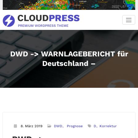
Zum
Inhalt
springen
DWD -> WARNLAGEBERICHT für
Deutschland –
8. März 2019
DWD
Prognose
D
Korrektur