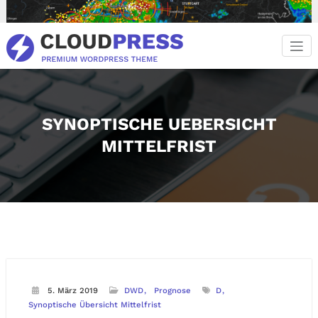
Zum
Inhalt
springen
SYNOPTISCHE UEBERSICHT
MITTELFRIST
5. März 2019
DWD
Prognose
D
Synoptische Übersicht Mittelfrist