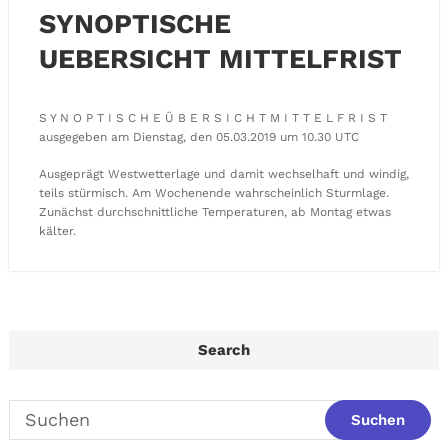
SYNOPTISCHE
UEBERSICHT MITTELFRIST
S Y N O P T I S C H E Ü B E R S I C H T M I T T E L F R I S T
ausgegeben am Dienstag, den 05.03.2019 um 10.30 UTC
Ausgeprägt Westwetterlage und damit wechselhaft und windig,
teils stürmisch. Am Wochenende wahrscheinlich Sturmlage.
Zunächst durchschnittliche Temperaturen, ab Montag etwas
kälter.
Search