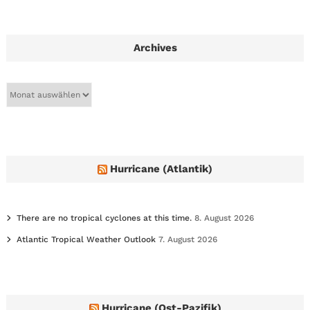
Archives
A
r
c
h
i
v
e
Hurricane (Atlantik)
s
There are no tropical cyclones at this time.
8. August 2026
Atlantic Tropical Weather Outlook
7. August 2026
Hurricane (Ost-Pazifik)