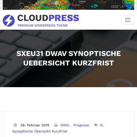
Zum
Inhalt
springen
SXEU31 DWAV SYNOPTISCHE
UEBERSICHT KURZFRIST
28. Februar 2019
DWD
Prognose
D
Synoptische Übersicht Kurzfrist