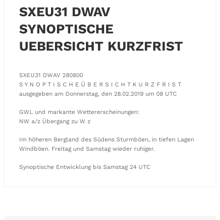
SXEU31 DWAV
SYNOPTISCHE
UEBERSICHT KURZFRIST
SXEU31 DWAV 280800
S Y N O P T I S C H E Ü B E R S I C H T K U R Z F R I S T
ausgegeben am Donnerstag, den 28.02.2019 um 08 UTC
GWL und markante Wettererscheinungen:
NW a/z Übergang zu W z
Im höheren Bergland des Südens Sturmböen, in tiefen Lagen
Windböen. Freitag und Samstag wieder ruhiger.
Synoptische Entwicklung bis Samstag 24 UTC