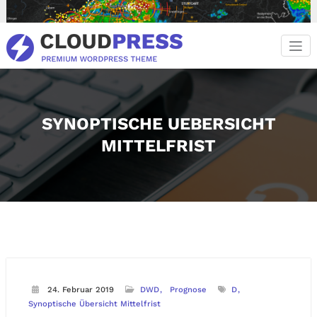
Zum
Inhalt
springen
SYNOPTISCHE UEBERSICHT
MITTELFRIST
24. Februar 2019
DWD
Prognose
D
Synoptische Übersicht Mittelfrist