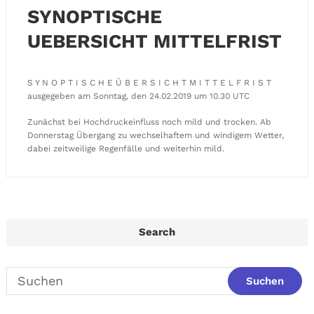
SYNOPTISCHE
UEBERSICHT MITTELFRIST
S Y N O P T I S C H E Ü B E R S I C H T M I T T E L F R I S T
ausgegeben am Sonntag, den 24.02.2019 um 10.30 UTC
Zunächst bei Hochdruckeinfluss noch mild und trocken. Ab
Donnerstag Übergang zu wechselhaftem und windigem Wetter,
dabei zeitweilige Regenfälle und weiterhin mild.
Search