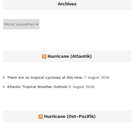
Archives
A
r
c
h
i
v
e
Hurricane (Atlantik)
s
There are no tropical cyclones at this time.
7. August 2026
Atlantic Tropical Weather Outlook
6. August 2026
Hurricane (Ost-Pazifik)