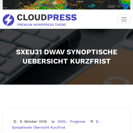
Zum
Inhalt
springen
SXEU31 DWAV SYNOPTISCHE
UEBERSICHT KURZFRIST
8. Oktober 2018
DWD
Prognose
D
Synoptische Übersicht Kurzfrist