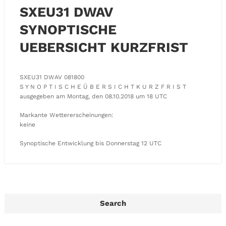
SXEU31 DWAV
SYNOPTISCHE
UEBERSICHT KURZFRIST
SXEU31 DWAV 081800
S Y N O P T I S C H E Ü B E R S I C H T K U R Z F R I S T
ausgegeben am Montag, den 08.10.2018 um 18 UTC
Markante Wettererscheinungen:
keine
Synoptische Entwicklung bis Donnerstag 12 UTC
Search