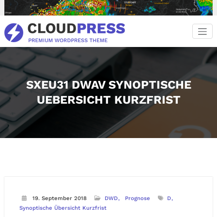
Zum
Inhalt
springen
SXEU31 DWAV SYNOPTISCHE
UEBERSICHT KURZFRIST
19. September 2018
DWD
Prognose
D
Synoptische Übersicht Kurzfrist