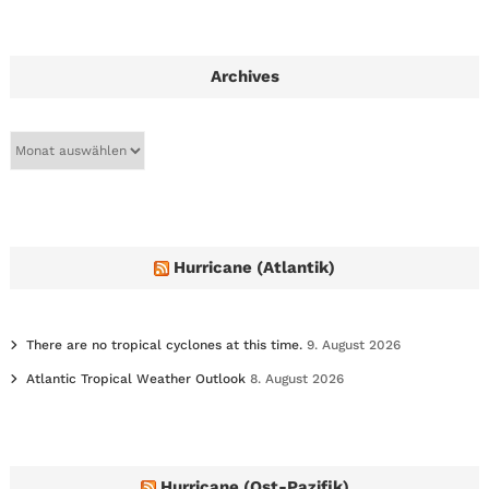
Archives
A
r
c
h
i
v
e
Hurricane (Atlantik)
s
There are no tropical cyclones at this time.
9. August 2026
Atlantic Tropical Weather Outlook
8. August 2026
Hurricane (Ost-Pazifik)