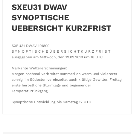
SXEU31 DWAV
SYNOPTISCHE
UEBERSICHT KURZFRIST
SXEU31 DWAV 191800
S Y N O P T I S C H E Ü B E R S I C H T K U R Z F R I S T
ausgegeben am Mittwoch, den 19.09.2018 um 18 UTC
Markante Wettererscheinungen:
Morgen nochmal verbreitet sommerlich warm und vielerorts
sonnig, im Südosten vereinzelte, auch kräftige Gewitter. Freitag
erste herbstliche Sturmlage und beginnender
Temperaturrückgang.
Synoptische Entwicklung bis Samstag 12 UTC