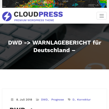
Zum
Inhalt
springen
DWD -> WARNLAGEBERICHT für
Deutschland –
8. Juli 2018
DWD
Prognose
D
Korrektur