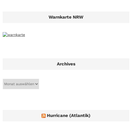
Warnkarte NRW
Archives
A
r
c
h
i
v
e
Hurricane (Atlantik)
s