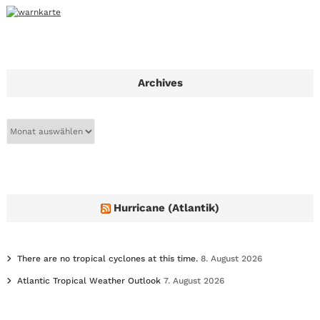
Archives
A
r
c
h
i
v
e
Hurricane (Atlantik)
s
There are no tropical cyclones at this time.
8. August 2026
Atlantic Tropical Weather Outlook
7. August 2026