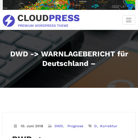
Zum
Inhalt
springen
DWD -> WARNLAGEBERICHT für
Deutschland –
10. Juni 2018
DWD
Prognose
D
Korrektur