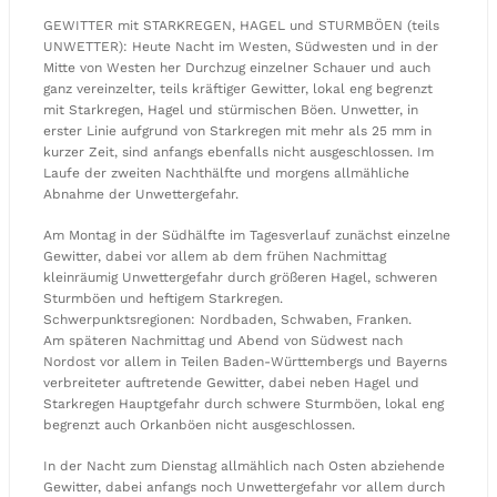
GEWITTER mit STARKREGEN, HAGEL und STURMBÖEN (teils
UNWETTER): Heute Nacht im Westen, Südwesten und in der
Mitte von Westen her Durchzug einzelner Schauer und auch
ganz vereinzelter, teils kräftiger Gewitter, lokal eng begrenzt
mit Starkregen, Hagel und stürmischen Böen. Unwetter, in
erster Linie aufgrund von Starkregen mit mehr als 25 mm in
kurzer Zeit, sind anfangs ebenfalls nicht ausgeschlossen. Im
Laufe der zweiten Nachthälfte und morgens allmähliche
Abnahme der Unwettergefahr.
Am Montag in der Südhälfte im Tagesverlauf zunächst einzelne
Gewitter, dabei vor allem ab dem frühen Nachmittag
kleinräumig Unwettergefahr durch größeren Hagel, schweren
Sturmböen und heftigem Starkregen.
Schwerpunktsregionen: Nordbaden, Schwaben, Franken.
Am späteren Nachmittag und Abend von Südwest nach
Nordost vor allem in Teilen Baden-Württembergs und Bayerns
verbreiteter auftretende Gewitter, dabei neben Hagel und
Starkregen Hauptgefahr durch schwere Sturmböen, lokal eng
begrenzt auch Orkanböen nicht ausgeschlossen.
In der Nacht zum Dienstag allmählich nach Osten abziehende
Gewitter, dabei anfangs noch Unwettergefahr vor allem durch