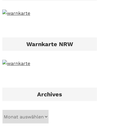
Warnkarte NRW
Archives
A
r
c