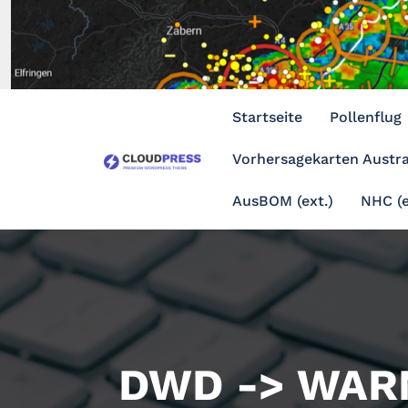
Zum
Inhalt
springen
Startseite
Pollenflug
Vorhersagekarten Austra
AusBOM (ext.)
NHC (e
DWD -> WARN