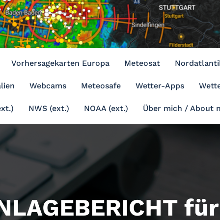
Vorhersagekarten Europa
Meteosat
Nordatlanti
lien
Webcams
Meteosafe
Wetter-Apps
Wette
xt.)
NWS (ext.)
NOAA (ext.)
Über mich / About 
LAGEBERICHT für