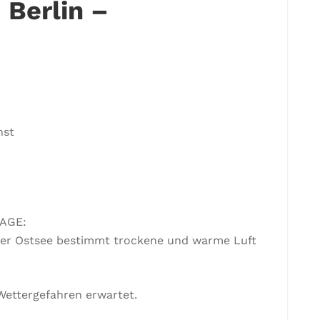
Berlin –
nst
LAGE:
der Ostsee bestimmt trockene und warme Luft
ettergefahren erwartet.