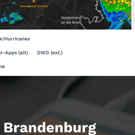
k/Hurricanes
r-Apps (alt)
DWD (ext.)
me
 Brandenburg