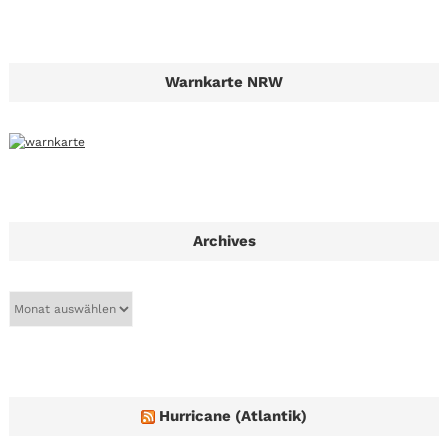
Warnkarte NRW
Archives
A
r
c
h
i
v
e
Hurricane (Atlantik)
s