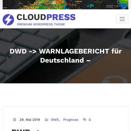
Zum
Inhalt
springen
DWD -> WARNLAGEBERICHT für
Deutschland –
29. Mai 2019
DWD
Prognose
D