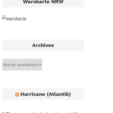
Warnkarte NRW
Archives
A
r
c
h
i
Hurricane (Atlantik)
v
e
s