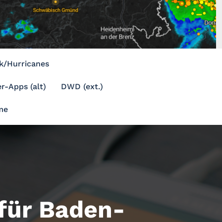
k/Hurricanes
r-Apps (alt)
DWD (ext.)
me
ür Baden-