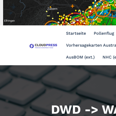
Zum
Inhalt
springen
Startseite
Pollenflug
Vorhersagekarten Austra
AusBOM (ext.)
NHC (e
DWD -> W