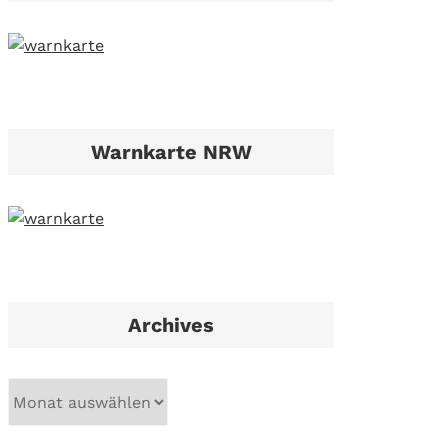
Warnkarte NRW
Archives
A
r
c