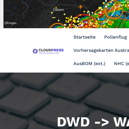
Zum
Inhalt
springen
Startseite
Pollenflug
Vorhersagekarten Austra
AusBOM (ext.)
NHC (e
DWD -> W