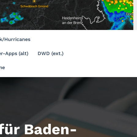
k/Hurricanes
r-Apps (alt)
DWD (ext.)
me
ür Baden-