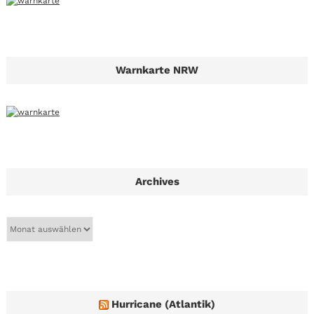
Warnkarte NRW
Archives
A
r
c
h
i
v
e
Hurricane (Atlantik)