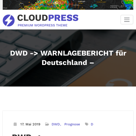
Zum
Inhalt
springen
DWD -> WARNLAGEBERICHT für
Deutschland –
17. Mai 2019
DWD
Prognose
D