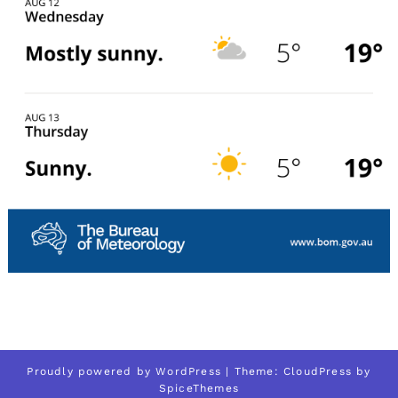
Proudly powered by
WordPress
| Theme:
CloudPress
by
SpiceThemes