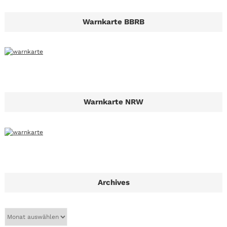
Warnkarte BBRB
Warnkarte NRW
Archives
A
r