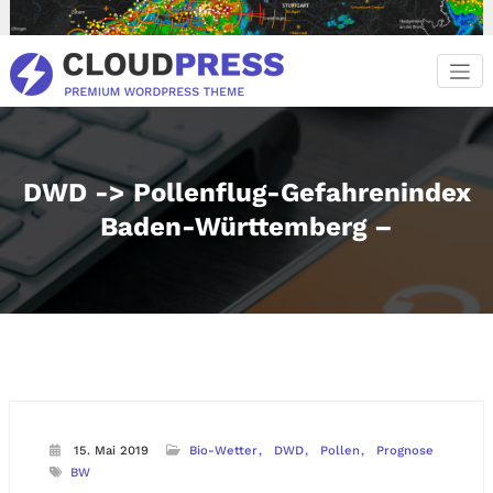
Zum
Inhalt
springen
DWD -> Pollenflug-Gefahrenindex
Baden-Württemberg –
15. Mai 2019
Bio-Wetter
DWD
Pollen
Prognose
BW