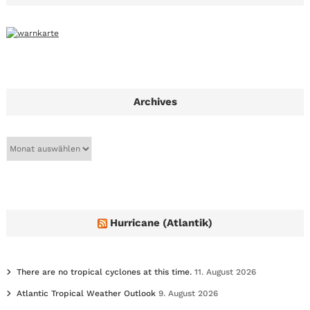
Archives
A
r
c
h
i
v
e
Hurricane (Atlantik)
s
There are no tropical cyclones at this time.
11. August 2026
Atlantic Tropical Weather Outlook
9. August 2026