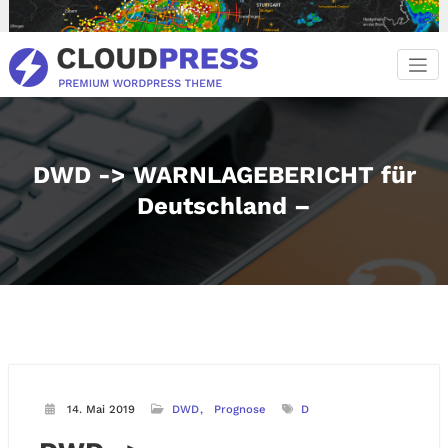
Zum
Inhalt
springen
DWD -> WARNLAGEBERICHT für
Deutschland –
14. Mai 2019
DWD
Prognose
D