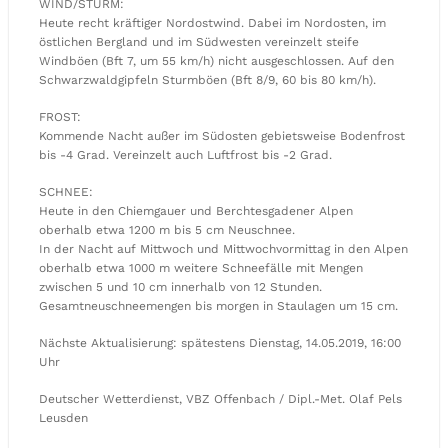
WIND/STURM:
Heute recht kräftiger Nordostwind. Dabei im Nordosten, im
östlichen Bergland und im Südwesten vereinzelt steife
Windböen (Bft 7, um 55 km/h) nicht ausgeschlossen. Auf den
Schwarzwaldgipfeln Sturmböen (Bft 8/9, 60 bis 80 km/h).
FROST:
Kommende Nacht außer im Südosten gebietsweise Bodenfrost
bis -4 Grad. Vereinzelt auch Luftfrost bis -2 Grad.
SCHNEE:
Heute in den Chiemgauer und Berchtesgadener Alpen
oberhalb etwa 1200 m bis 5 cm Neuschnee.
In der Nacht auf Mittwoch und Mittwochvormittag in den Alpen
oberhalb etwa 1000 m weitere Schneefälle mit Mengen
zwischen 5 und 10 cm innerhalb von 12 Stunden.
Gesamtneuschneemengen bis morgen in Staulagen um 15 cm.
Nächste Aktualisierung: spätestens Dienstag, 14.05.2019, 16:00
Uhr
Deutscher Wetterdienst, VBZ Offenbach / Dipl.-Met. Olaf Pels
Leusden