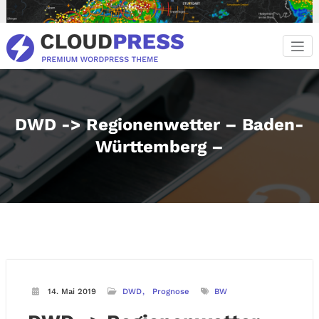
Zum
Inhalt
springen
DWD -> Regionenwetter – Baden-
Württemberg –
14. Mai 2019
DWD
Prognose
BW