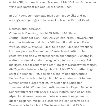
nicht völlig ausgeschlossen. Maxima 14 bis 20 Grad. Schwacher
Wind aus Nordost bis Ost, lokal frische Böen.
In der Nacht zum Samstag meist gering bewölkt und nur
anfangs sehr geringes Schauerrisiko. Minima 10 bis 4 Grad.
Deutschlandübersicht:
Offenbach, Dienstag, den 14.05.2019, 11:30 Uhr –
„Aktuell befindet sich Hoch „NEYVI“ mit ihrem Schwerpunkt
über der Nordsee und dem südlichen Skandinavien. Dabei
wird an ihrer Südflanke kühle, teils sehr kühle und trockene
Luft aus polaren Breiten nach Deutschland geführt. So
gestaltet sich das Wettergeschehen am heutigen Dienstag in
weiten Landesteilen durchweg heiter, teils auch sonnig. Bei
mäßigem, teils frischem und stark böigem Nordostwind steigen
die Tageshöchstwerte lediglich auf 13 bis 17 Grad. Allerdings
sorgt ein (Höhen-)Tief, das sich nicht im Bodendruckfeld
finden lässt, sondern lediglich in höheren atmosphärischen
Luftschichten ausgeprägt ist, im Osten und Südosten
zunehmend für Wolken und aufkommenden Regen. Bei einer
Schneefallgrenze von 1000 bis 1200 Metern kann es an den
Alpen in höheren Lagen auch etwas Neuschnee geben. In
diesen Regionen mit teils dichteren Wolken schafft es die
Temperatur lediglich auf Werte zwischen 8 und 13 Grad.