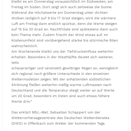
bleibt es am Donnerstag voraussichtlich im Südwesten, am
Freitag im Süden. Dort zeigt sich auch zeitweise die Sonne.
Während die Höchstwerte am Donnerstag unter dichten
Wolken lediglich auf 9 bis 17 Grad steigen, wird die wärmere
Luft am Freitag dann endlich spürbar, denn die Werte steigen
auf 15 bis 20 Grad an. Nachtfröste sind spätestens dann auch
kein Thema mehr. Zudem frischt der Wind etwas auf, im
Küstenumfeld sind vorübergehend starke bis stürmische Böen
wahrscheinlich.
Am Wochenende bleibt uns der Tiefdruckeinfluss weiterhin
erhalten. Besonders in der Westhälfte deutet sich weiterer,
teils
schauerartiger und vereinzelt gewittriger Regen an, wenngleich
sich regional noch größere Unterschiede in den einzelnen
Wettermodellen zeigen. Mit der anhaltenden südöstlichen
Strömung fließen weiterhin mäßig warme Luftmassen nach
Deutschland und die Temperatur steigt weiter an auf Werte
um 20 Grad, besonders im Osten sind auch etwas höhere
Werte drin.“
Das erklärt MSc.-Met. Sebastian Schappert von der
Wettervorhersagezentrale des Deutschen Wetterdienstes
(DWD) in Offenbach zum Wetter der kommenden Tage.