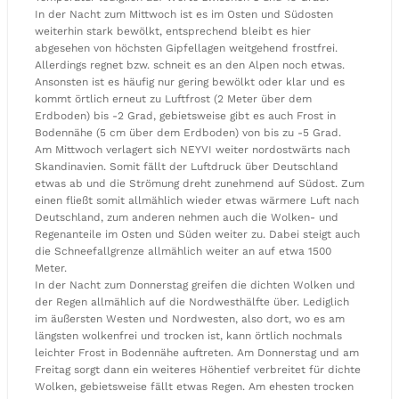
In der Nacht zum Mittwoch ist es im Osten und Südosten
weiterhin stark bewölkt, entsprechend bleibt es hier
abgesehen von höchsten Gipfellagen weitgehend frostfrei.
Allerdings regnet bzw. schneit es an den Alpen noch etwas.
Ansonsten ist es häufig nur gering bewölkt oder klar und es
kommt örtlich erneut zu Luftfrost (2 Meter über dem
Erdboden) bis -2 Grad, gebietsweise gibt es auch Frost in
Bodennähe (5 cm über dem Erdboden) von bis zu -5 Grad.
Am Mittwoch verlagert sich NEYVI weiter nordostwärts nach
Skandinavien. Somit fällt der Luftdruck über Deutschland
etwas ab und die Strömung dreht zunehmend auf Südost. Zum
einen fließt somit allmählich wieder etwas wärmere Luft nach
Deutschland, zum anderen nehmen auch die Wolken- und
Regenanteile im Osten und Süden weiter zu. Dabei steigt auch
die Schneefallgrenze allmählich weiter an auf etwa 1500
Meter.
In der Nacht zum Donnerstag greifen die dichten Wolken und
der Regen allmählich auf die Nordwesthälfte über. Lediglich
im äußersten Westen und Nordwesten, also dort, wo es am
längsten wolkenfrei und trocken ist, kann örtlich nochmals
leichter Frost in Bodennähe auftreten. Am Donnerstag und am
Freitag sorgt dann ein weiteres Höhentief verbreitet für dichte
Wolken, gebietsweise fällt etwas Regen. Am ehesten trocken