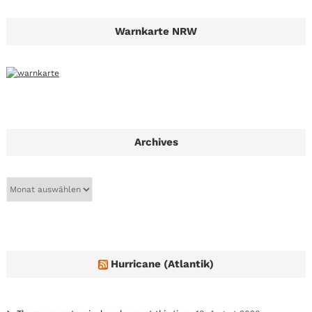
Warnkarte NRW
Archives
A
r
c
h
i
v
e
Hurricane (Atlantik)
s