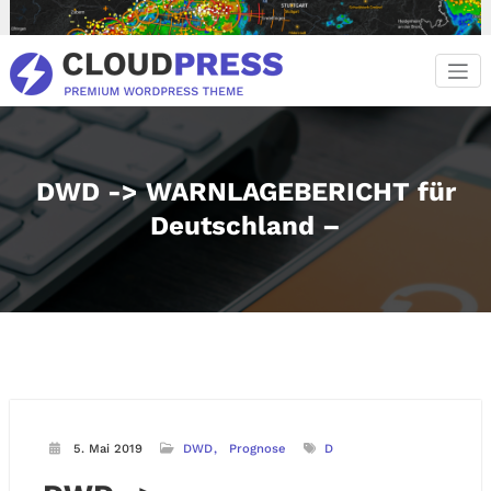
Zum
Inhalt
springen
DWD -> WARNLAGEBERICHT für
Deutschland –
5. Mai 2019
DWD
Prognose
D