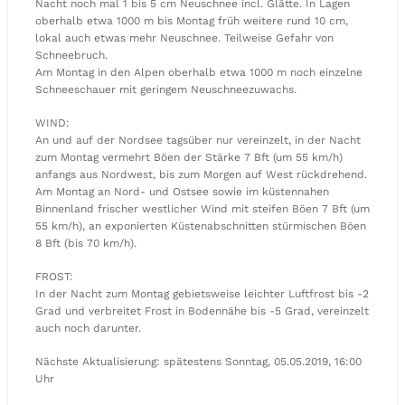
Nacht noch mal 1 bis 5 cm Neuschnee incl. Glätte. In Lagen
oberhalb etwa 1000 m bis Montag früh weitere rund 10 cm,
lokal auch etwas mehr Neuschnee. Teilweise Gefahr von
Schneebruch.
Am Montag in den Alpen oberhalb etwa 1000 m noch einzelne
Schneeschauer mit geringem Neuschneezuwachs.
WIND:
An und auf der Nordsee tagsüber nur vereinzelt, in der Nacht
zum Montag vermehrt Böen der Stärke 7 Bft (um 55 km/h)
anfangs aus Nordwest, bis zum Morgen auf West rückdrehend.
Am Montag an Nord- und Ostsee sowie im küstennahen
Binnenland frischer westlicher Wind mit steifen Böen 7 Bft (um
55 km/h), an exponierten Küstenabschnitten stürmischen Böen
8 Bft (bis 70 km/h).
FROST:
In der Nacht zum Montag gebietsweise leichter Luftfrost bis -2
Grad und verbreitet Frost in Bodennähe bis -5 Grad, vereinzelt
auch noch darunter.
Nächste Aktualisierung: spätestens Sonntag, 05.05.2019, 16:00
Uhr