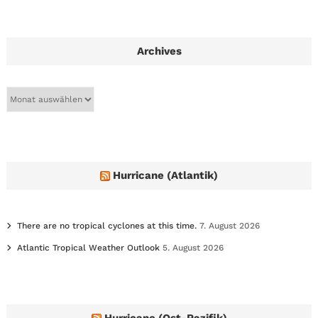
Archives
A
r
c
h
i
v
e
Hurricane (Atlantik)
s
There are no tropical cyclones at this time.
7. August 2026
Atlantic Tropical Weather Outlook
5. August 2026
Hurricane (Ost-Pazifik)