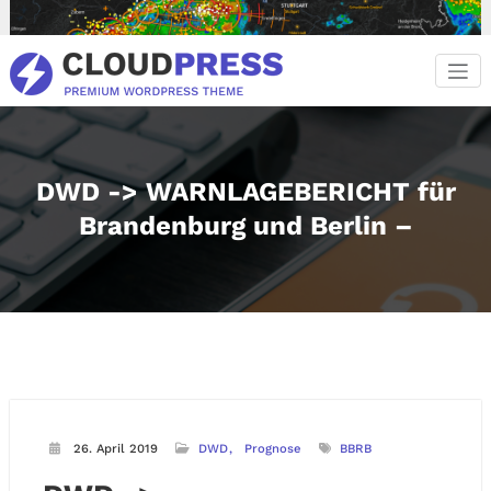
Zum
Inhalt
springen
DWD -> WARNLAGEBERICHT für
Brandenburg und Berlin –
26. April 2019
DWD
Prognose
BBRB