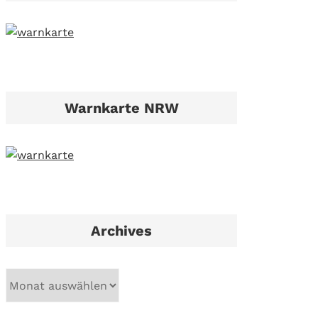
Warnkarte NRW
Archives
A
r
c