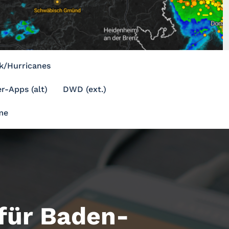
k/Hurricanes
r-Apps (alt)
DWD (ext.)
me
ür Baden-