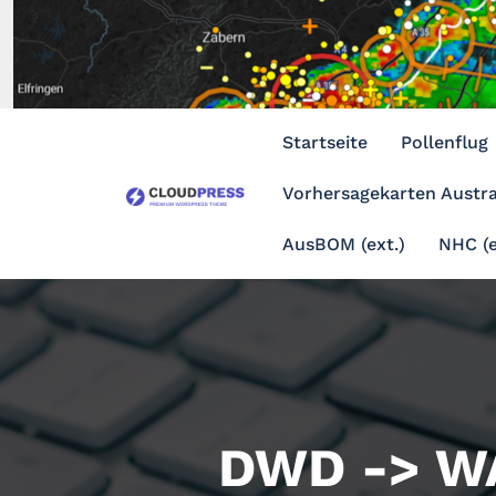
Zum
Inhalt
springen
Startseite
Pollenflug
Vorhersagekarten Austra
AusBOM (ext.)
NHC (e
DWD -> W