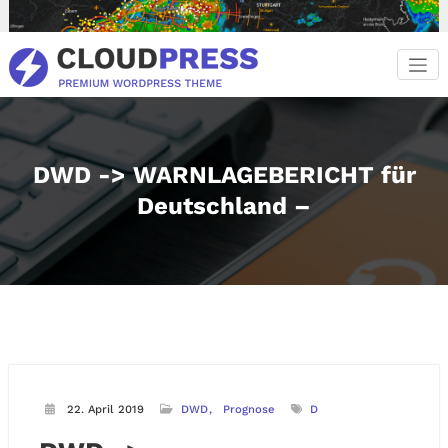
Zum
Inhalt
springen
DWD -> WARNLAGEBERICHT für
Deutschland –
22. April 2019
DWD
Prognose
D