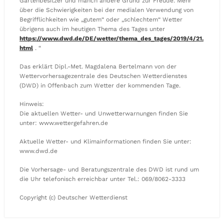
Gartenbesitzer und manch andere Grund zur Freude. Mehr
über die Schwierigkeiten bei der medialen Verwendung von
Begrifflichkeiten wie „gutem“ oder „schlechtem“ Wetter
übrigens auch im heutigen Thema des Tages unter
https://www.dwd.de/DE/wetter/thema_des_tages/2019/4/21.
html
. “
Das erklärt Dipl.-Met. Magdalena Bertelmann von der
Wettervorhersagezentrale des Deutschen Wetterdienstes
(DWD) in Offenbach zum Wetter der kommenden Tage.
Hinweis:
Die aktuellen Wetter- und Unwetterwarnungen finden Sie
unter: www.wettergefahren.de
Aktuelle Wetter- und Klimainformationen finden Sie unter:
www.dwd.de
Die Vorhersage- und Beratungszentrale des DWD ist rund um
die Uhr telefonisch erreichbar unter Tel.: 069/8062-3333
Copyright (c) Deutscher Wetterdienst