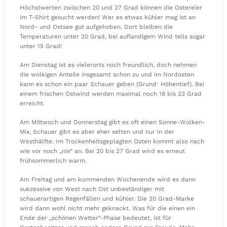
Höchstwerten zwischen 20 und 27 Grad können die Ostereier
im T-Shirt gesucht werden! Wer es etwas kühler mag ist an
Nord- und Ostsee gut aufgehoben. Dort bleiben die
Temperaturen unter 20 Grad, bei auflandigem Wind teils sogar
unter 15 Grad!
Am Dienstag ist es vielerorts noch freundlich, doch nehmen
die wolkigen Anteile insgesamt schon zu und im Nordosten
kann es schon ein paar Schauer geben (Grund: Höhentief). Bei
einem frischen Ostwind werden maximal noch 18 bis 23 Grad
erreicht.
Am Mittwoch und Donnerstag gibt es oft einen Sonne-Wolken-
Mix, Schauer gibt es aber eher selten und nur in der
Westhälfte. Im Trockenheitsgeplagten Osten kommt also nach
wie vor noch „nix“ an. Bei 20 bis 27 Grad wird es erneut
frühsommerlich warm.
Am Freitag und am kommenden Wochenende wird es dann
sukzessive von West nach Ost unbeständiger mit
schauerartigen Regenfällen und kühler. Die 20 Grad-Marke
wird dann wohl nicht mehr geknackt. Was für die einen ein
Ende der „schönen Wetter“-Phase bedeutet, ist für