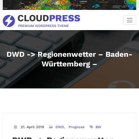
Zum
Inhalt
springen
DWD -> Regionenwetter – Baden-
Württemberg –
21. April 2019
DWD
Prognose
BW