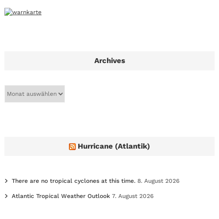
Archives
A
r
c
h
i
v
e
Hurricane (Atlantik)
s
There are no tropical cyclones at this time.
8. August 2026
Atlantic Tropical Weather Outlook
7. August 2026