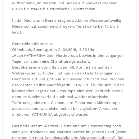
auffrischend, im Westen und Süden auf Südwest drehend.
Risiko für starke bis stürmische Gewitterböen.
In der Nacht zum Donnerstag bewölkt, im Westen zeitweilig
Niederschlag, sonst meist trocken. Tiefstwerte bei 12 bis 6
Grad.
Deutschlandübersicht:
Offenbach, Sonntag, den 21.04.2019, 11:30 Uhr –
„Hoch KATHARINA über Nordeuropa bewies in den vergangen
Tagen vor allem eine Charaktereigenschaft:
Durchhaltevermögen! Seit dem 06. April ist sie auf den
Wetterkarten zu finden, lief nun an den Osterfeiertagen zur
Hochform auf und gibt nun schlussendlich nach zwei Wochen
das Zepter an ihre Nachfolgerin LEONORE ab, die sich in den
kommenden Tagen über Osteuropa einnistet. Dadurch haben
dann im Wochenverlauf auch mal wieder atlantische
Tiefdruckgebiete die Chance, ihre Fühler nach Mitteleuropa
auszustrecken, was bisher schon bei zaghaften Versuchen
direkt von KATHARINA abgeblockt wurde.
Das bedeutet im Klartext: Heute und am Ostermontag noch
sonniges, trockenes und warmes Wetter im ganzen Land (wenn
man von ein paar Schleierwolken im Südwesten absieht). Bei