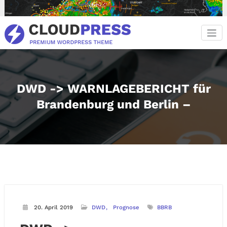
Zum
Inhalt
springen
DWD -> WARNLAGEBERICHT für
Brandenburg und Berlin –
20. April 2019
DWD
Prognose
BBRB