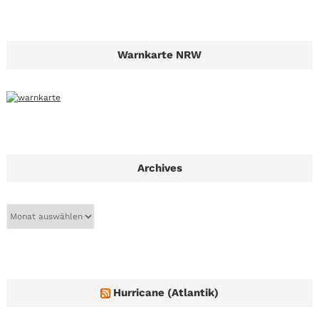
Warnkarte NRW
Archives
A
r
c
h
i
v
e
Hurricane (Atlantik)
s