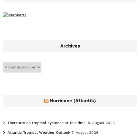
Archives
A
r
c
h
i
v
e
Hurricane (Atlantik)
s
There are no tropical cyclones at this time.
8. August 2026
Atlantic Tropical Weather Outlook
7. August 2026