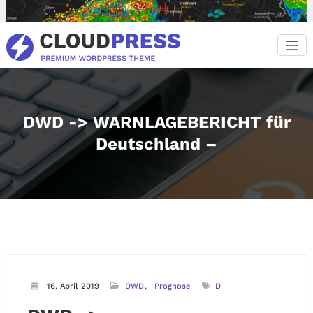
Zum
Inhalt
springen
DWD -> WARNLAGEBERICHT für
Deutschland –
16. April 2019
DWD
Prognose
D