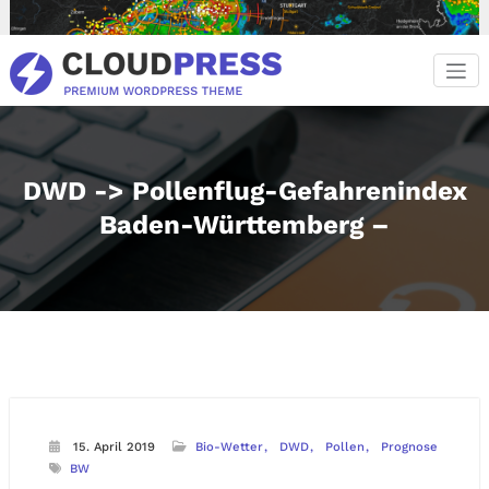
Zum
Inhalt
springen
DWD -> Pollenflug-Gefahrenindex
Baden-Württemberg –
15. April 2019
Bio-Wetter
DWD
Pollen
Prognose
BW