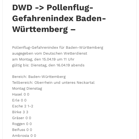
DWD -> Pollenflug-
Gefahrenindex Baden-
Württemberg –
Pollenflug-Gefahrenindex für Baden-Württemberg
ausgegeben vom Deutschen Wetterdienst
am Montag, den 15.04.19 um 11 Uhr
gültig bis: Dienstag, den 16.04.19 abends
Bereich: Baden-Württemberg
Teilbereich: Oberrhein und unteres Neckartal
Montag Dienstag
Hasel 0 0
Erle 0 0
Esche 2 1-2
Birke 3 3
Gräser 0 0
Roggen 0 0
Beifuss 0 0
Ambrosia 0 0