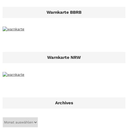
Warnkarte BBRB
Warnkarte NRW
Archives
A
r