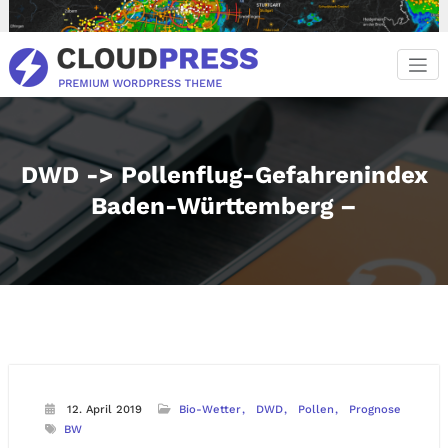
Zum
Inhalt
springen
DWD -> Pollenflug-Gefahrenindex
Baden-Württemberg –
12. April 2019
Bio-Wetter
DWD
Pollen
Prognose
BW