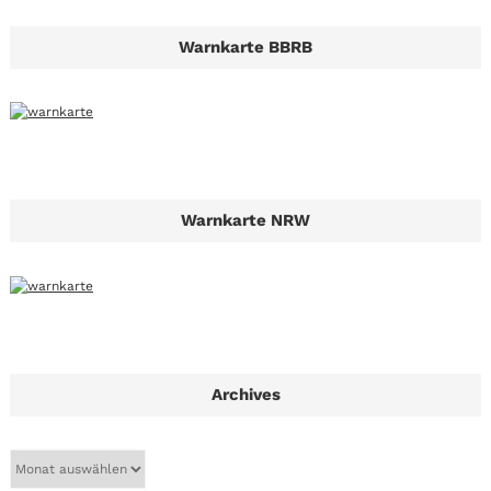
Warnkarte BBRB
Warnkarte NRW
Archives
A
r