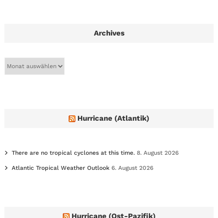
Archives
A
r
c
h
i
v
e
Hurricane (Atlantik)
s
There are no tropical cyclones at this time.
8. August 2026
Atlantic Tropical Weather Outlook
6. August 2026
Hurricane (Ost-Pazifik)