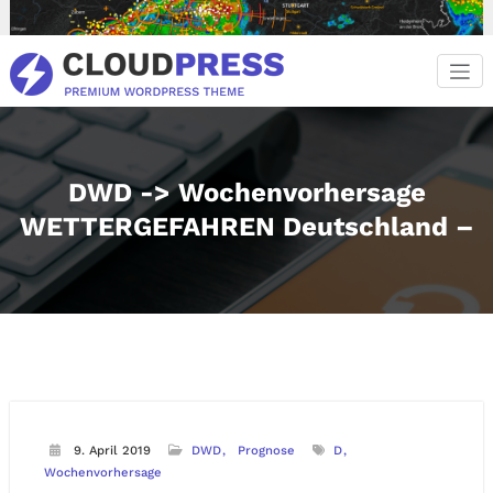
Zum
Inhalt
springen
DWD -> Wochenvorhersage
WETTERGEFAHREN Deutschland –
9. April 2019
DWD
Prognose
D
Wochenvorhersage