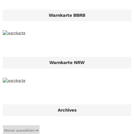
Warnkarte BBRB
Warnkarte NRW
Archives
A
r