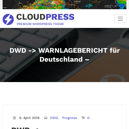
Zum
Inhalt
springen
DWD -> WARNLAGEBERICHT für
Deutschland –
6. April 2019
DWD
Prognose
D