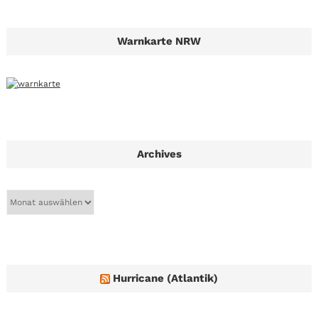
Warnkarte NRW
Archives
A
r
c
h
i
v
e
Hurricane (Atlantik)
s