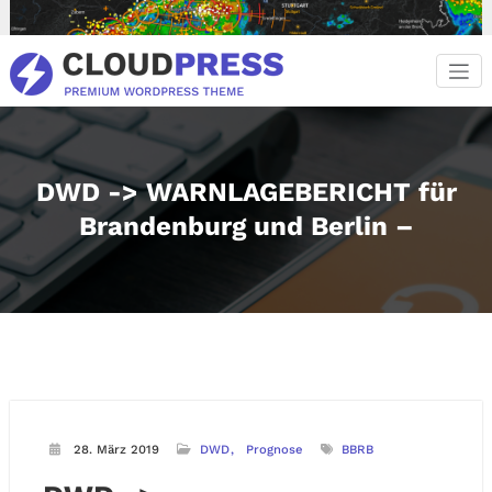
Zum
Inhalt
springen
DWD -> WARNLAGEBERICHT für
Brandenburg und Berlin –
28. März 2019
DWD
Prognose
BBRB