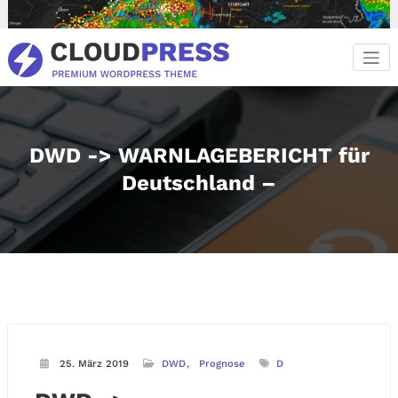
Zum
Inhalt
springen
DWD -> WARNLAGEBERICHT für
Deutschland –
25. März 2019
DWD
Prognose
D