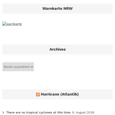
Warnkarte NRW
Archives
A
r
c
h
i
v
e
Hurricane (Atlantik)
s
There are no tropical cyclones at this time.
9. August 2026