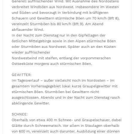
Generell auffrischender Wind. Mit Ausnahme des Nordostens
verbreitet Windböen aus Nordwest. Insbesondere im Westen
und Süden und bevorzugt in Verbindung mit kräftigeren
Schauern und Gewittern stürmische Böen um 70 km/h (Bft 8),
vereinzelt Sturmböen bis 80 km/h (Bft 9). Am Abend
abflauender Wind.
In der Nacht zum Dienstag nur in den Gipfellagen der
östlichen Mittelgebirge sowie in den Alpen stürmische Böen
oder Sturmböen aus Nordwest. Später auch an den Küsten
wieder auffrischender
Nordwestwind mit steifen, entlang der vorpommerschen
Ostseeküste morgens auch stürmischen Böen.
GEWITTER:
Im Tagesverlauf – außer vielleicht noch im Nordosten – im
gesamtem Vorhersagegebiet lokal kurze Graupelgewitter mit
stürmischen Böen. Sturmböen bei Gewittern nicht
ausgeschlossen. Abends und in der Nacht zum Dienstag rasch
abklingende Gewitter.
SCHNEE:
Oberhalb von etwa 400 m Schnee- und Graupelschauer, dabei
Glätte durch Schneematsch. Vor allem in Staulagen oberhalb
von 600 m, vereinzelt auch darunter, Ausbildung einer dünnen