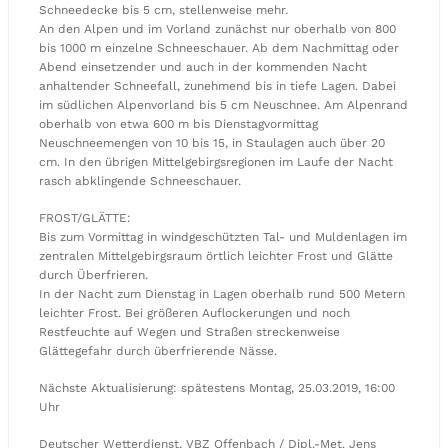
Schneedecke bis 5 cm, stellenweise mehr.
An den Alpen und im Vorland zunächst nur oberhalb von 800
bis 1000 m einzelne Schneeschauer. Ab dem Nachmittag oder
Abend einsetzender und auch in der kommenden Nacht
anhaltender Schneefall, zunehmend bis in tiefe Lagen. Dabei
im südlichen Alpenvorland bis 5 cm Neuschnee. Am Alpenrand
oberhalb von etwa 600 m bis Dienstagvormittag
Neuschneemengen von 10 bis 15, in Staulagen auch über 20
cm. In den übrigen Mittelgebirgsregionen im Laufe der Nacht
rasch abklingende Schneeschauer.
FROST/GLÄTTE:
Bis zum Vormittag in windgeschützten Tal- und Muldenlagen im
zentralen Mittelgebirgsraum örtlich leichter Frost und Glätte
durch Überfrieren.
In der Nacht zum Dienstag in Lagen oberhalb rund 500 Metern
leichter Frost. Bei größeren Auflockerungen und noch
Restfeuchte auf Wegen und Straßen streckenweise
Glättegefahr durch überfrierende Nässe.
Nächste Aktualisierung: spätestens Montag, 25.03.2019, 16:00
Uhr
Deutscher Wetterdienst, VBZ Offenbach / Dipl.-Met. Jens