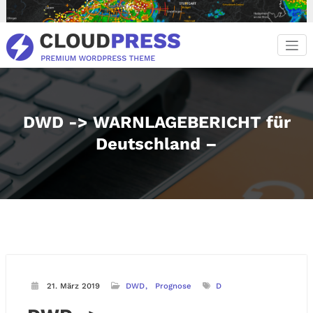
Zum
Inhalt
springen
DWD -> WARNLAGEBERICHT für
Deutschland –
21. März 2019
DWD
Prognose
D