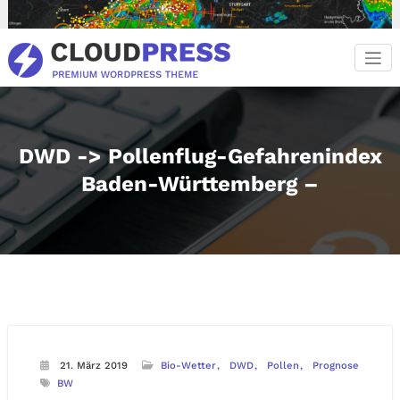
Zum
Inhalt
springen
DWD -> Pollenflug-Gefahrenindex
Baden-Württemberg –
21. März 2019
Bio-Wetter
DWD
Pollen
Prognose
BW