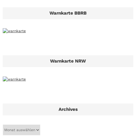
Warnkarte BBRB
Warnkarte NRW
Archives
A
r