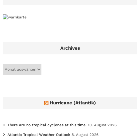
Archives
A
r
c
h
i
v
e
Hurricane (Atlantik)
s
There are no tropical cyclones at this time.
10. August 2026
Atlantic Tropical Weather Outlook
8. August 2026