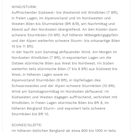
WIND/STURM:
Auffrischender Südwest- bis Westwind mit Windböen (7 Bft),
in freien Lagen, im Alpenvorland und im Nordwesten und
Westen Böen bis Sturmstärke (Bft 8/9), am Nachmittag und
Abend auf den Nordosten übergreifend. An den Küsten dann
schwere Sturmböen (10 Bft). Auf höheren Mittelgebirgsgipfeln
und der Alpen weiterhin schwere Sturm- bis orkanartige Böen
10 bis 11 Bft).
In der Nacht zum Samstag abflauender Wind. Am Morgen im
Nordosten Windböen (7 Bft), in exponierten Lagen um die
Ostsee stürmische Böen aus West bis Nordwest. Im Süden
weiterhin teils stürmische Böen (7 bis 8 Bft) aus Südwest bis
West, in höheren Lagen sowie im
Alpenvorland Sturmböen (9 Bft), in Gipfellagen des
Schwarzwaldes und der Alpen schwere Sturmböen (10 Bft).
Wind am Samstagvormittag im Nordosten abflauend. Im
Südwesten und Westen dagegen auffrischend, verbreitet mit
Windböen, in freien Lagen stürmische Böen bis Bft 8, im
höheren Bergland Sturm- und exponiert teils schwere
Sturmböen bis Bft 10.
SCHNEE/GLÄTTE:
Im höheren östlichen Bergland ab etwa 800 bis 1000 m teils