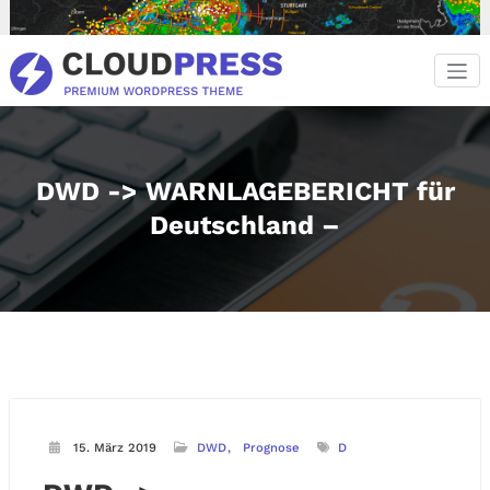
Zum
Inhalt
springen
DWD -> WARNLAGEBERICHT für
Deutschland –
15. März 2019
DWD
Prognose
D