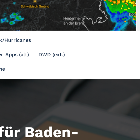
k/Hurricanes
r-Apps (alt)
DWD (ext.)
me
ür Baden-