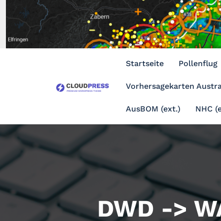
Zum
Inhalt
springen
Startseite
Pollenflug
Vorhersagekarten Austra
AusBOM (ext.)
NHC (e
DWD -> W