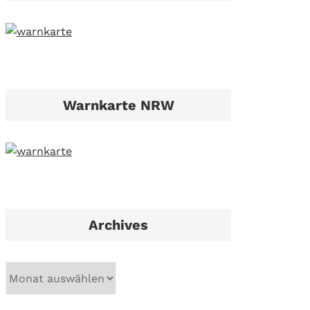
Warnkarte NRW
Archives
A
r
c