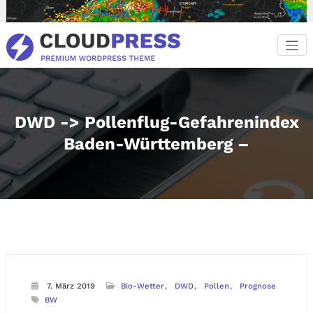
Zum
Inhalt
springen
DWD -> Pollenflug-Gefahrenindex
Baden-Württemberg –
7. März 2019
Bio-Wetter
DWD
Pollen
Prognose
BW