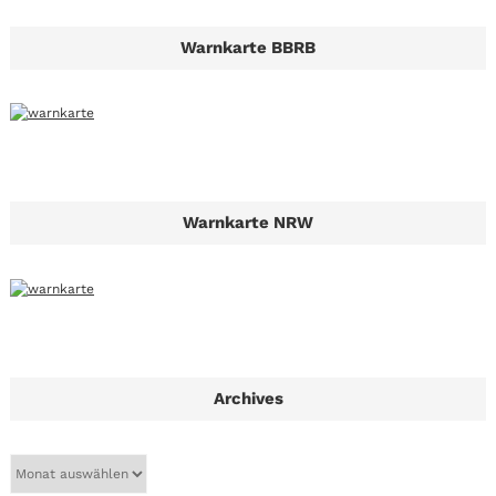
Warnkarte BBRB
Warnkarte NRW
Archives
A
r