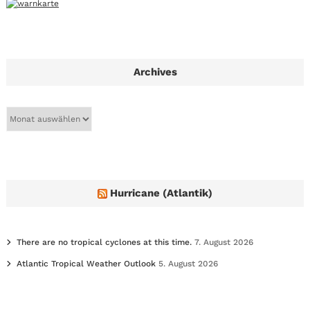
Archives
A
r
c
h
i
v
e
Hurricane (Atlantik)
s
There are no tropical cyclones at this time.
7. August 2026
Atlantic Tropical Weather Outlook
5. August 2026