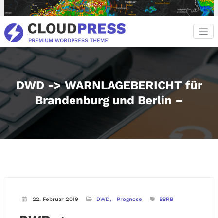
Zum
Inhalt
springen
DWD -> WARNLAGEBERICHT für
Brandenburg und Berlin –
22. Februar 2019
DWD
Prognose
BBRB